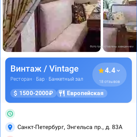
Фото предоставлены заведением
Винтаж / Vintage
4.4
Ресторан ·
Бар
·
Банкетный зал
18 отзывов
1500-2000₽
Европейская
Санкт-Петербург, Энгельса пр., д. 83А