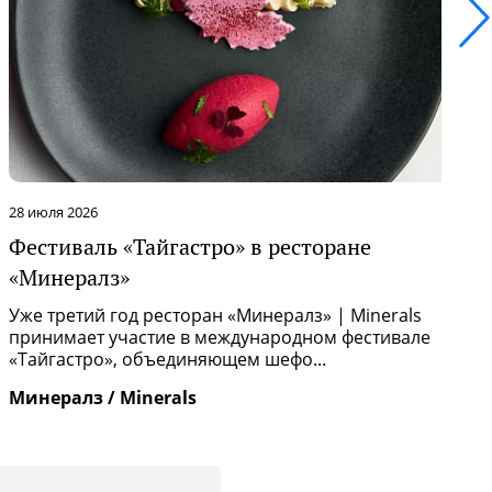
28 июля 2026
2
Фестиваль «Тайгастро» в ресторане
О
«Минералз»
Р
п
Уже третий год ресторан «Минералз» | Minerals
и
принимает участие в международном фестивале
«Тайгастро», объединяющем шефо...
И
Минералз / Minerals