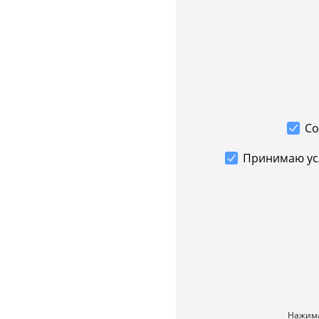
Со
Принимаю у
Нажима