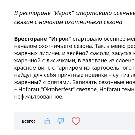
В ресторане "Игрок" стартовало осенне
связан с началом охотничьего сезона
В
ресторане "Игрок"
стартовало осеннее ме
началом охотничьего сезона. Так, в меню ре
жареных лисичек и зелёной фасоли, закуска 
жаренной с лисичками, в валоване из слоено
красном вине с гарниром из картофельного 
найдут для себя приятные новинки – суп из 
жаренный с опятами. Запивать сезонные но
– Hofbrau "Oktoberfest" светлое, Hofbrau т
нефильтрованное.
Всего: