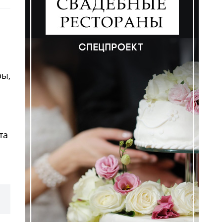
ры,
та