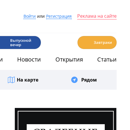
Реклама на сайте
Войти
или
Регистрация
🎉
☕️
Выпускной
Завтраки
вечер
и
Новости
Открытия
Статьи
На карте
Рядом