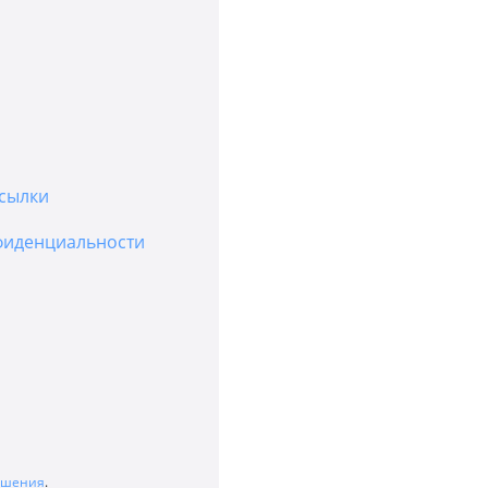
сылки
фиденциальности
лашения
.