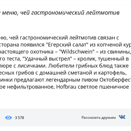
е меню, чей гастрономический лейтмотив
ню, чей гастрономический лейтмотив связан с
сторана появился "Егерский салат" из копченой ку
настоящего охотника – "Wildschwein" – из свинины,
го теста, "Удачный выстрел" – кролик, тушенный в
пюре с лисичками. Любители грибных блюд также
лесных грибов с домашней сметаной и картофель,
винки предлагают легендарным пивом Октоберфес
емное нефильтрованное, Hofbrau светлое пшеничное
3 578
Рассказать друзьям