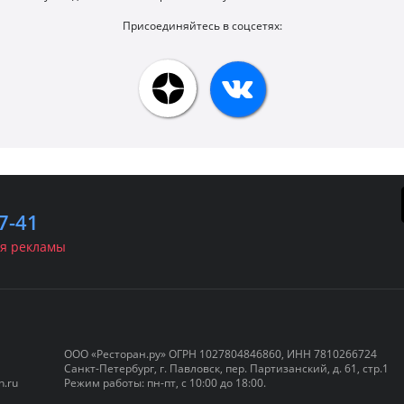
Присоединяйтесь в соцсетях:
7-41
я рекламы
ООО «Ресторан.ру» ОГРН 1027804846860, ИНН 7810266724
Санкт-Петербург, г. Павловск, пер. Партизанский, д. 61, стр.1
ые залы
Кейтеринг
Куда пойти
А
n.ru
Режим работы: пн-пт, с 10:00 до 18:00.