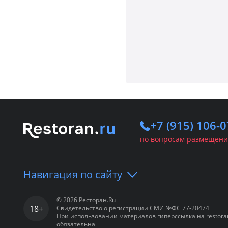
+7 (915) 106-0
по вопросам размещени
Навигация по сайту
© 2026 Ресторан.Ru
18+
Свидетельство о регистрации СМИ №ФС 77-20474
Портал
Рестораны
Банкетн
При использовании материалов гиперссылка на restora
обязательна