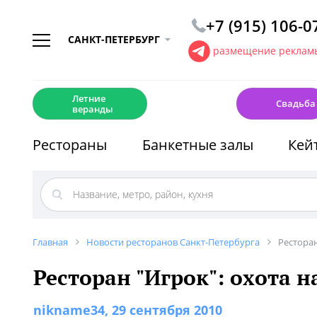
+7 (915) 106-0
САНКТ-ПЕТЕРБУРГ
размещение рекламы
☀️
💍
Летние
Свадьба
веранды
Рестораны
Банкетные залы
Кей
Главная
Новости ресторанов Санкт-Петербурга
Ресторан
Ресторан "Игрок": охота н
nikname34
, 29 сентября 2010