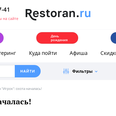
7-41
 на сайте
🎂
День
рождения
теринг
Куда пойти
Афиша
Скидк
Фильтры
 "Игрок": охота началась!
ачалась!