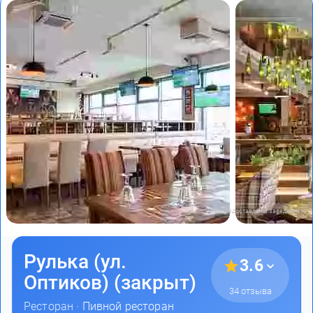
Фото предоставлены заведением
Рулька (ул.
3.6
Оптиков) (закрыт)
34 отзыва
Ресторан ·
Пивной ресторан