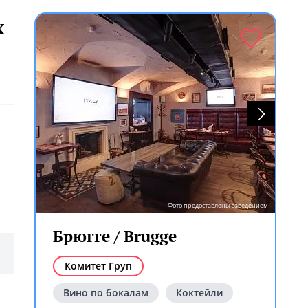
х
Фото предоставлены заведением
Брюгге / Brugge
Комитет Груп
Вино по бокалам
Коктейли