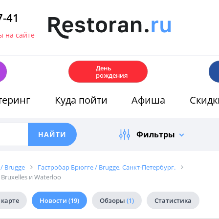
7-41
 на сайте
🎂
День
рождения
теринг
Куда пойти
Афиша
Скидк
Фильтры
/ Brugge
Гастробар Брюгге / Brugge, Санкт-Петербург.
ruxelles и Waterloo
 карте
Новости
(19)
Обзоры
(1)
Статистика