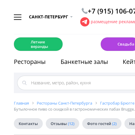
+7 (915) 106-0
САНКТ-ПЕТЕРБУРГ
размещение рекламы
☀️
💍
Летние
Свадьба
веранды
Рестораны
Банкетные залы
Кей
Главная
Рестораны Санкт-Петербурга
Гастробар Брюгге 
Бутылочное пиво со скидкой в гастрономических пабах Brugge, B
Контакты
Отзывы
(12)
Фото гостей
(2)
На