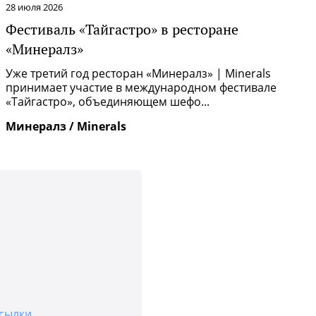
28 июля 2026
2
Фестиваль «Тайгастро» в ресторане
О
«Минералз»
Р
п
Уже третий год ресторан «Минералз» | Minerals
и
принимает участие в международном фестивале
«Тайгастро», объединяющем шефо...
И
Минералз / Minerals
сылки