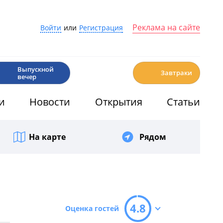
Реклама на сайте
Войти
или
Регистрация
🎉
☕️
Выпускной
Завтраки
вечер
и
Новости
Открытия
Статьи
На карте
Рядом
4.8
Оценка гостей