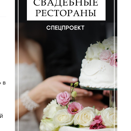
 в
ем
ой