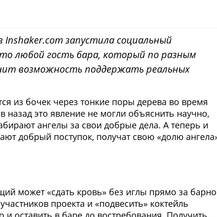
Inshaker.com запустила социальный
 что любой гость бара, который по разным
учит возможность поддержать реальных
тся из бочек через тонкие поры дерева во время
в назад это явление не могли объяснить научно,
абирают ангелы за свои добрые дела. А теперь и
ают добрый поступок, получат свою «долю ангела»
.
Фото предоставлены заведени
ий может «сдать кровь» без иглы прямо за барн
-участников проекта и «подвесить» коктейль
 и оставить в баре до востребования. Получить