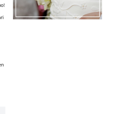
о!
ri
ем
en
ем