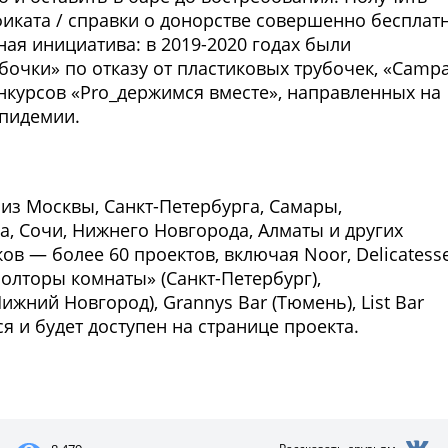
ката / справки о донорстве совершенно бесплатн
ая инициатива: в 2019-2020 годах были
бочки» по отказу от пластиковых трубочек, «Campa
онкурсов «Pro_держимся вместе», направленных на
пидемии.
Фото предоставлены заведени
из Москвы, Санкт-Петербурга, Самары,
а, Сочи, Нижнего Новгорода, Алматы и других
ов — более 60 проектов, включая Noor, Delicatess
Полторы комнаты» (Санкт-Петербург),
ижний Новгород), Grannys Bar (Тюмень), List Bar
я и будет доступен на странице проекта.
Фото предоставлены заведени