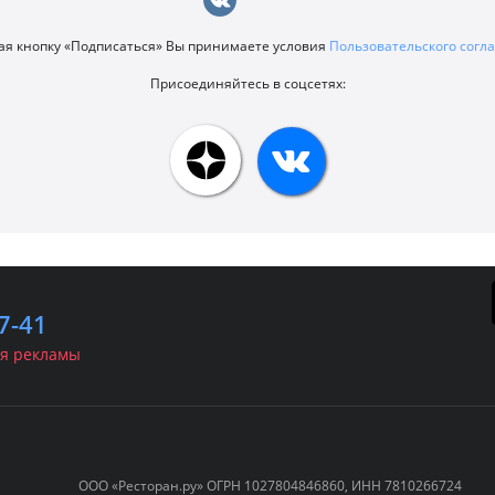
я кнопку «Подписаться» Вы принимаете условия
Пользовательского сог
Присоединяйтесь в соцсетях:
7-41
я рекламы
ООО «Ресторан.ру» ОГРН 1027804846860, ИНН 7810266724