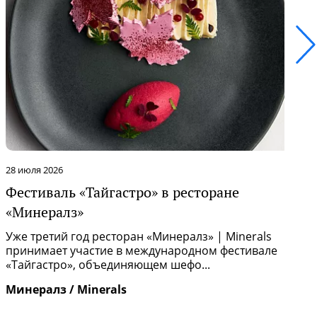
28 июля 2026
2
Фестиваль «Тайгастро» в ресторане
О
«Минералз»
Р
п
Уже третий год ресторан «Минералз» | Minerals
и
принимает участие в международном фестивале
«Тайгастро», объединяющем шефо...
И
Минералз / Minerals