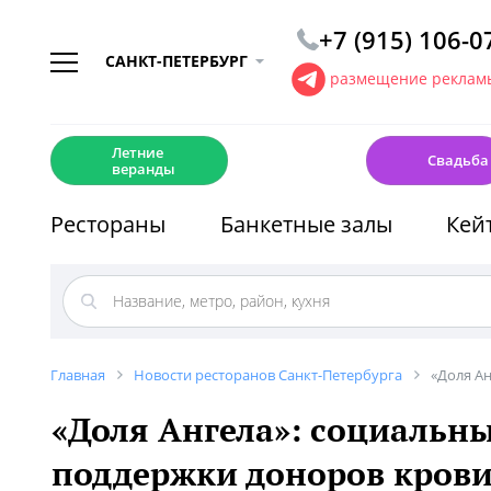
+7 (915) 106-0
САНКТ-ПЕТЕРБУРГ
размещение рекламы
☀️
💍
Летние
Свадьба
веранды
Рестораны
Банкетные залы
Кей
Главная
Новости ресторанов Санкт-Петербурга
«Доля А
«Доля Ангела»: социальн
поддержки доноров кров