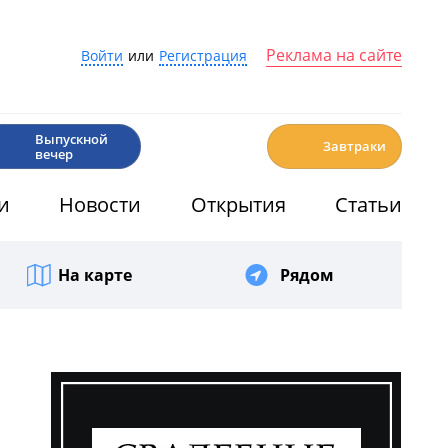
Реклама на сайте
Войти
или
Регистрация
🎉
☕️
Выпускной
Завтраки
вечер
и
Новости
Открытия
Статьи
На карте
Рядом