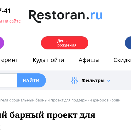
7-41
 на сайте
🎂
День
рождения
теринг
Куда пойти
Афиша
Скидк
Фильтры
нгела»: социальный барный проект для поддержки доноров крови
ый барный проект для
и