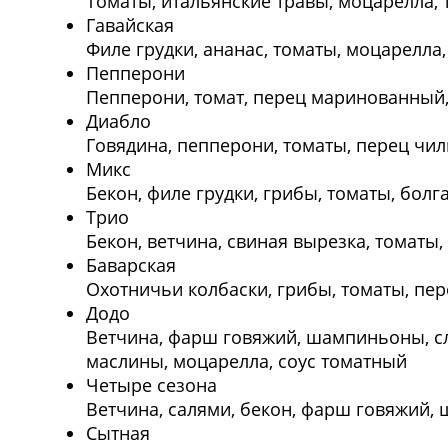
Томаты, итальянские травы, моцарелла,
Гавайская
Филе грудки, ананас, томаты, моцарелла,
Пепперони
Пепперони, томат, перец маринованный,
Диабло
Говядина, пепперони, томаты, перец чи
Микс
Бекон, филе грудки, грибы, томаты, бол
Трио
Бекон, ветчина, свиная вырезка, томаты
Баварская
Охотничьи колбаски, грибы, томаты, пе
Додо
Ветчина, фарш говяжий, шампиньоны, с
маслины, моцарелла, соус томатный
Четыре сезона
Ветчина, салями, бекон, фарш говяжий,
Сытная