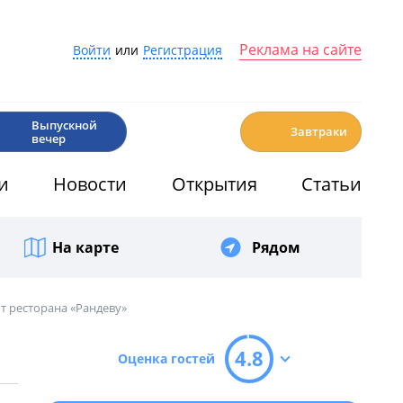
Реклама на сайте
Войти
или
Регистрация
🎉
☕️
Выпускной
Завтраки
вечер
и
Новости
Открытия
Статьи
На карте
Рядом
от ресторана «Рандеву»
4.8
Оценка гостей