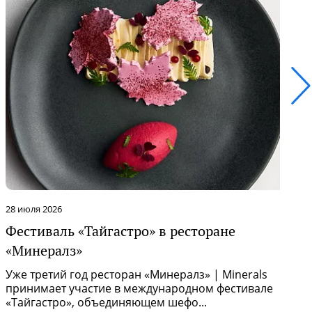
28 июля 2026
2
Фестиваль «Тайгастро» в ресторане
О
«Минералз»
Р
п
Уже третий год ресторан «Минералз» | Minerals
и
принимает участие в международном фестивале
«Тайгастро», объединяющем шефо...
И