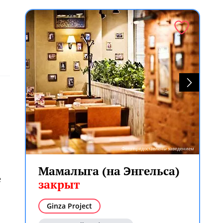
Фото предоставлены заведением
Мамалыга (на Энгельса)
е
закрыт
Ginza Project
ем