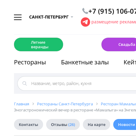
+7 (915) 106-0
САНКТ-ПЕТЕРБУРГ
размещение рекламы
☀️
💍
Летние
Свадьба
веранды
Рестораны
Банкетные залы
Кей
Главная
Рестораны Санкт-Петербурга
Ресторан Мамалыг
Эногастрономический вечер в ресторане «Мамалыга» на Энгел
Контакты
Отзывы
(26)
На карте
Новости