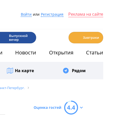
Реклама на сайте
Войти
или
Регистрация
🎉
☕️
Выпускной
Завтраки
вечер
и
Новости
Открытия
Статьи
На карте
Рядом
анкт-Петербург.
4.4
Оценка гостей