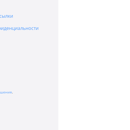
сылки
фиденциальности
лашения
.