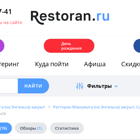
7-41
 на сайте
🎂
День
рождения
теринг
Куда пойти
Афиша
Скидк
Фильтры
а (на Энгельса) закрыт
Ресторан Мамалыга (на Энгельса) закрыт, С
ьса
(76)
Обзоры
(1)
Статистика