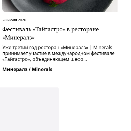
28 июля 2026
2
Фестиваль «Тайгастро» в ресторане
О
«Минералз»
Р
п
Уже третий год ресторан «Минералз» | Minerals
и
принимает участие в международном фестивале
«Тайгастро», объединяющем шефо...
И
Минералз / Minerals