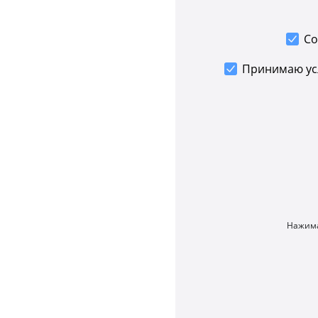
Со
Принимаю у
Нажима