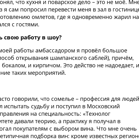
онял, что кухня и поварское дело – это не моё. Мн
аз я сам попросил перевести меня в зал в гостиниц
готовлению омлетов, где я одновременно жарил на
лся с гостями.
ь свою работу в шоу?
я моей работы амбассадором я провёл большое
способ открывания шампанского саблей), причём,
бокалом, и кирпичом. Это действо не надоедает, 
ение таких мероприятий.
асто говорили, что сомелье – профессия для людей
 испытать судьбу и поступил в Московский
управления на специальность: «Технолог
тете давали теорию, а практику я получал в
омогал покупателям с выбором вина. Что мне очень
нетипичная подборка вин: кроме известных регион