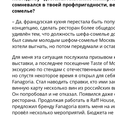
сомневался в твоей профпригодности, ве
сомелье?
– Да, французская кухня перестала быть по
концепцию, сделать ресторан более общедо
удивлён тем, что должность шефа-сомелье д
был самым молодым шефом-сомелье Москвы – 
хотели выгнать, но потом передумали и оста
Для меня эта ситуация послужила призывом 
выставки, а последнее посещение Taste of 
экскурсию по стендам с отечественным вин
но спустя некоторое время я открыл для себ
Fanagoria. Стал наводить справки, кто ими 
винную карту несколько вин из российских в
Он попробовал и не отказал. Появился даж
ресторана. Продолжая работать в Raff House
предложил бренду Fanagoria взять меня на и
провёл несколько мероприятий. Бюджета не 