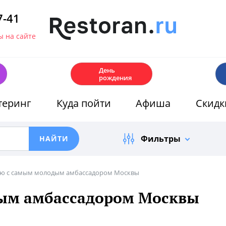
7-41
 на сайте
🎂
День
рождения
теринг
Куда пойти
Афиша
Скидк
Фильтры
ю с самым молодым амбассадором Москвы
ым амбассадором Москвы