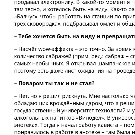
продавал электронику. В какой-то момент я п
там тесно, и хотелось быть на виду. Как-то р
«Балчуг», чтобы работать на станции по при
трёх сковородках, подбрасывал омлет и обща
– Тебе хочется быть на виду и превращат
– Насчёт wow-эффекта – это точно. За врем
количество сабражей (прим. ред.: сабраж – 
самых необычных. Я открывал шампанское и 
поэтому есть даже лист ожидания на провед
– Поваром ты так и не стал?
– Нет, но я решил рискнуть. Мне настолько ч
обладающих врождённым даром, что я решил
государственный университет технологий и 
алкогольных напитков «Винодел». В универси
энотеках. Тогда я начал работу кависта – п
понравилось в работе в энотеке – там была 