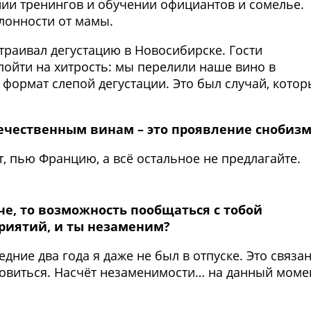
нии тренингов и обучении официантов и сомелье.
лонности от мамы.
устраивал дегустацию в Новосибирске. Гости
пойти на хитрость: мы перелили наше вино в
 формат слепой дегустации. Это был случай, кото
течественным винам – это проявление снобиз
от, пью Францию, а всё остальное не предлагайте.
че, то возможность пообщаться с тобой
приятий, и ты незаменим?
дние два года я даже не был в отпуске. Это связа
ановиться. Насчёт незаменимости… на данный моме