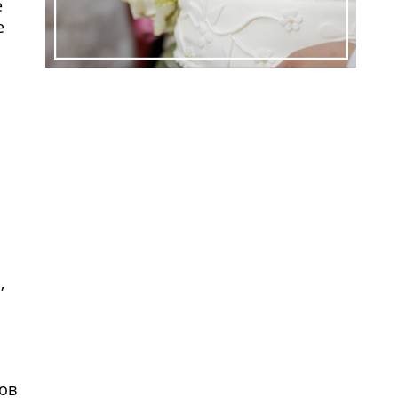
е
е
и
,
ов