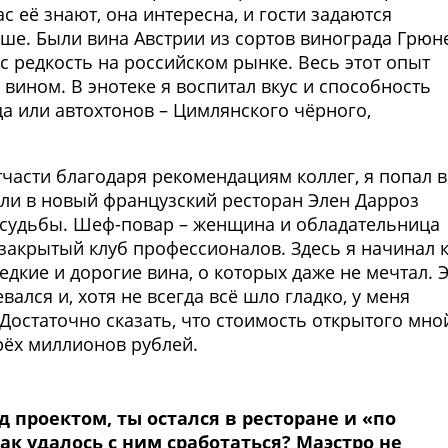
ас её знают, она интересна, и гости задаются
ьше. Были вина Австрии из сортов винограда Грюн
с редкость на российском рынке. Весь этот опыт
 вином. В энотеке я воспитал вкус и способность
а или автохтонов – Цимлянского чёрного,
тчасти благодаря рекомендациям коллег, я попал в
ли в новый французский ресторан Элен Дарроз
ок судьбы. Шеф-повар – женщина и обладательница
 закрытый клуб профессионалов. Здесь я начинал 
дкие и дорогие вина, о которых даже не мечтал. 
ался и, хотя не всегда всё шло гладко, у меня
Достаточно сказать, что стоимость открытого мно
рёх миллионов рублей.
д проектом, ты остался в ресторане и «по
ак удалось с ним сработаться? Маэстро не