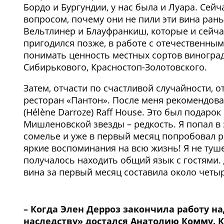
Бордо и Бургундии, у нас была и Луара. Сейч
вопросом, почему они не пили эти вина ран
Вельтлинер и Блауфранкиш, которые и сейча
пригодился позже, в работе с отечественным
понимать ценность местных сортов виноград
Сибирькового, Красностоп-Золотовского.
Затем, отчасти по счастливой случайности, о
ресторан «Пантон». После меня рекомендова
(Hélène Darroze) Raff House. Это был подар
Мишленовской звезды – редкость. Я попал в
сомелье и уже в первый месяц попробовал ре
яркие воспоминания на всю жизнь! Я не тушев
получалось находить общий язык с гостями. 
вина за первый месяц составила около четы
– Когда Элен Дерроз закончила работу на
наследству» достался Анатолию Комму. К