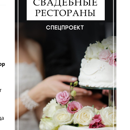
ор
т
да