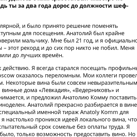
дь ты за два года дорос до должности шеф-
пулярной, и было принято решение поменять
ступным для посещения. Анатолий был крайне
оверили мальчику. Мне был 21 год, и я официальн
этот рекорд и до сих пор никто не побил. Меня
вили до лучших времён.
к действию. Я всегда старался посещать профильн
Moscow оказалось переломным. Мои коллеги прове
ом. Некоторые вина были совсем невыразительным
я винные дома «Левкадия», «Ведерниковъ» и
занимается, и предложил Анатолию Комму поставить
иноделен. Анатолий прекрасно разбирается в вине
е специальный именной тираж Anatoly Komm для
, я настолько проникся идеей локального вина, что
спытательный срок сомелье без оплаты труда. Я
было, только возможность предоставить вино. Но