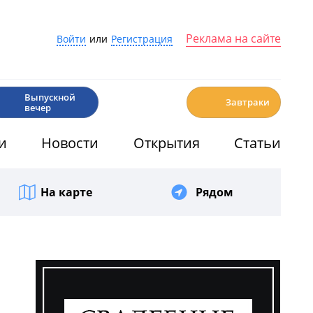
Реклама на сайте
Войти
или
Регистрация
🎉
☕️
Выпускной
Завтраки
вечер
и
Новости
Открытия
Статьи
На карте
Рядом