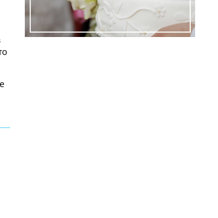
й
в
то
е