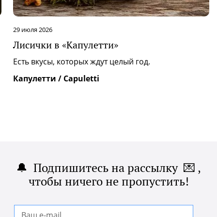
28 июля 2026
Фестиваль «Тайгастро» в рестор
«Минералз»
.
Уже третий год ресторан «Минералз» |
принимает участие в международном 
«Тайгастро», объединяющем шефо...
Минералз / Minerals
🔔 Подпишитесь на рассылку 💌 ,
чтобы ничего не пропустить!