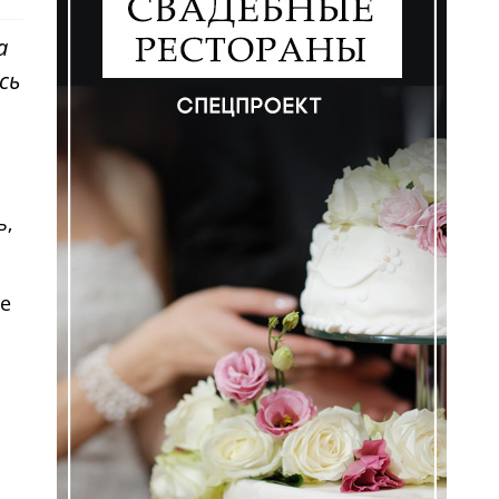
а
сь
ь,
ие
а
ем