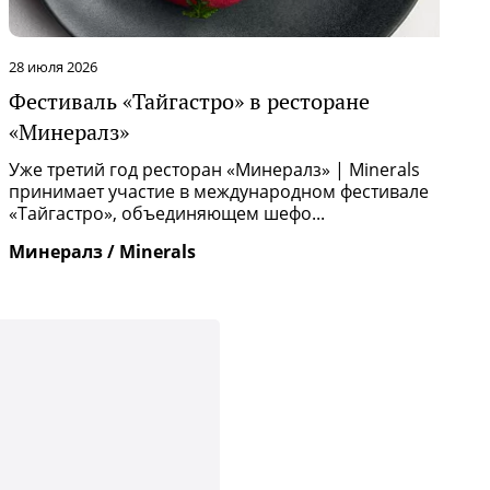
22 июля 2026
ане
Обновление меню в ресторане «
Ресторан «Итамеши» | Itameshi обновил
продолжая развивать идею кухни на сты
 Minerals
и Азии.
фестивале
Итамеши / Itameshi