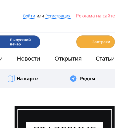
Реклама на сайте
Войти
или
Регистрация
🎉
☕️
Выпускной
Завтраки
вечер
и
Новости
Открытия
Статьи
На карте
Рядом