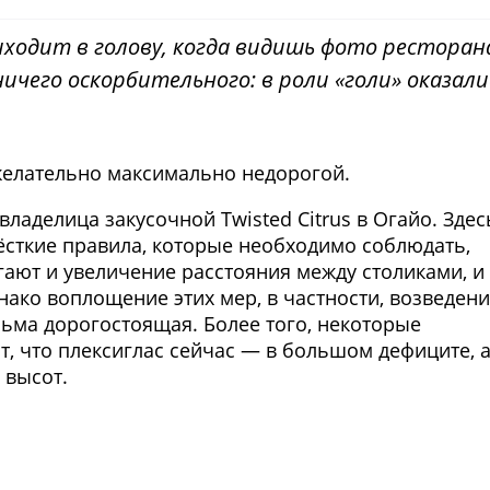
иходит в голову, когда видишь фото ресторан
 ничего оскорбительного: в роли «голи» оказали
желательно максимально недорогой.
аделица закусочной Twisted Citrus в Огайо. Здес
жёсткие правила, которые необходимо соблюдать,
гают и увеличение расстояния между столиками, и
нако воплощение этих мер, в частности, возведен
сьма дорогостоящая. Более того, некоторые
ют, что плексиглас сейчас — в большом дефиците, 
 высот.
Фото предоставлены заведени