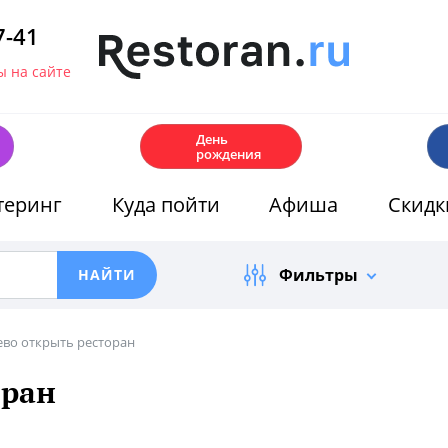
7-41
 на сайте
🎂
День
рождения
теринг
Куда пойти
Афиша
Скидк
Фильтры
ево открыть ресторан
оран