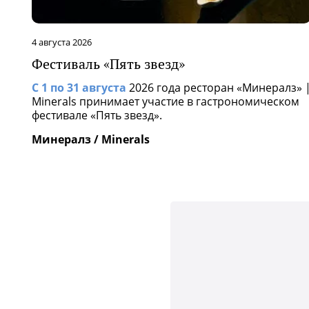
29 июля 2026
Лисички в «Капулетти»
оран «Минералз» |
Есть вкусы, которых ждут целый год
астрономическом
Капулетти / Capuletti