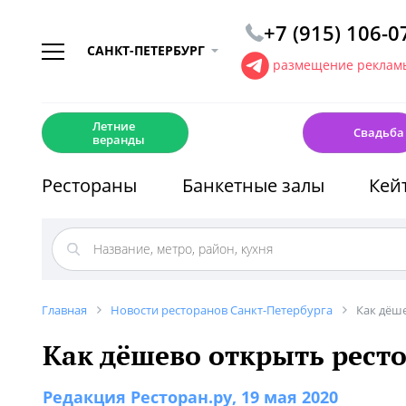
+7 (915) 106-0
САНКТ-ПЕТЕРБУРГ
размещение рекламы
☀️
💍
Летние
Свадьба
веранды
Рестораны
Банкетные залы
Кей
Главная
Новости ресторанов Санкт-Петербурга
Как дёш
Как дёшево открыть рест
Редакция Ресторан.ру
, 19 мая 2020