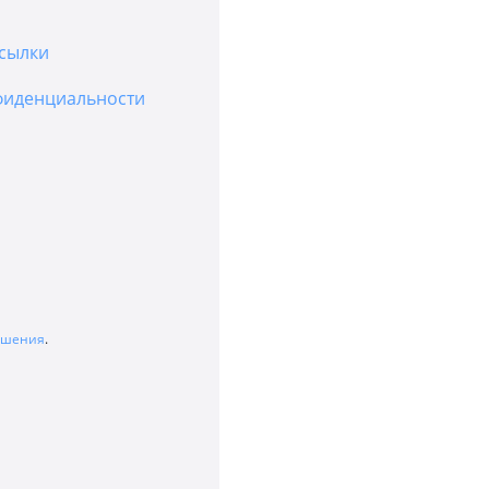
сылки
фиденциальности
лашения
.