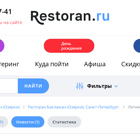
7-41
 на сайте
🎂
День
рождения
теринг
Куда пойти
Афиша
Скидк
Фильтры
н (Озерки)
Ресторан Баклажан (Озерки), Санкт-Петербург.
Летне
1)
Новости
(1)
Статистика