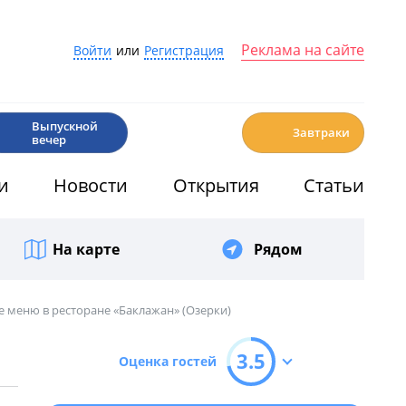
Реклама на сайте
Войти
или
Регистрация
🎉
☕️
Выпускной
Завтраки
вечер
и
Новости
Открытия
Статьи
На карте
Рядом
е меню в ресторане «Баклажан» (Озерки)
3.5
Оценка гостей