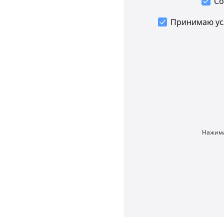
Со
Принимаю у
Нажима