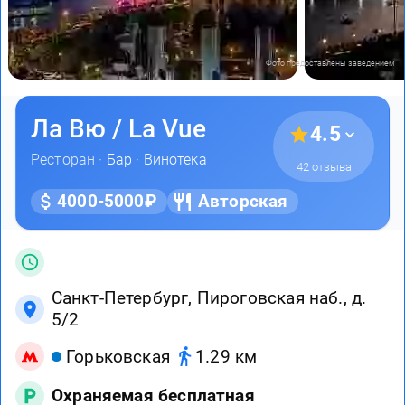
Фото предоставлены заведением
Ла Вю / La Vue
4.5
Ресторан ·
Бар
·
Винотека
42 отзыва
4000-5000₽
Авторская
Санкт-Петербург, Пироговская наб., д.
5/2
Горьковская
1.29 км
Охраняемая бесплатная