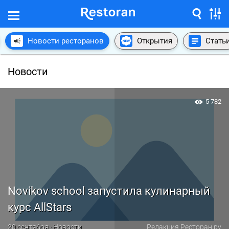
Новости ресторанов
Открытия
Стать
Новости
5 782
Novikov school запустила кулинарный
курс AllStars
20 сентября · Новости
Редакция Ресторан.ру