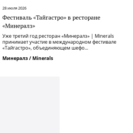
28 июля 2026
2
Фестиваль «Тайгастро» в ресторане
О
«Минералз»
Р
п
Уже третий год ресторан «Минералз» | Minerals
и
принимает участие в международном фестивале
«Тайгастро», объединяющем шефо...
И
Минералз / Minerals