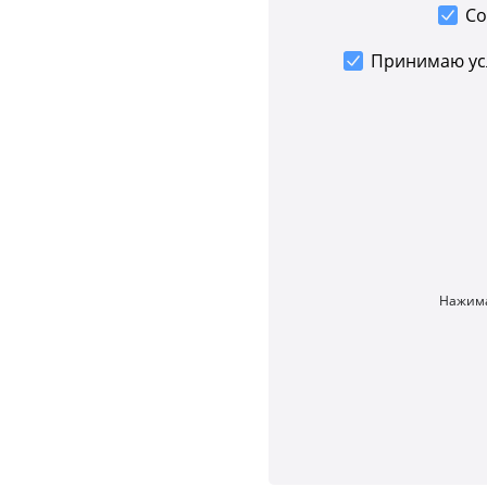
Со
Принимаю у
Нажима