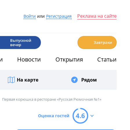
Реклама на сайте
Войти
или
Регистрация
🎉
☕️
Выпускной
Завтраки
вечер
и
Новости
Открытия
Статьи
На карте
Рядом
Первая корюшка в ресторане «Русская Рюмочная №1»
4.6
Оценка гостей