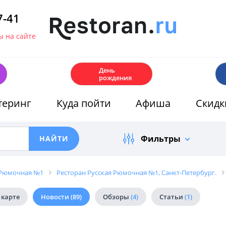
7-41
 на сайте
🎂
День
рождения
теринг
Куда пойти
Афиша
Скидк
Фильтры
 Рюмочная №1
Ресторан Русская Рюмочная №1, Санкт-Петербург.
 карте
Новости
(89)
Обзоры
(4)
Статьи
(1)