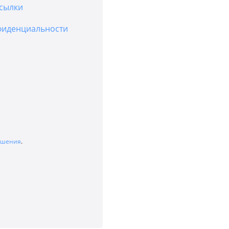
сылки
фиденциальности
лашения
.