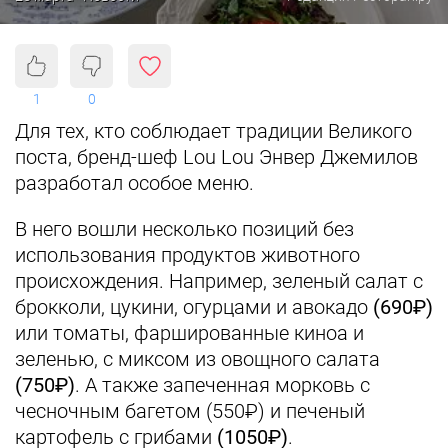
1
0
Для тех, кто соблюдает традиции Великого
поста, бренд-шеф Lou Lou Энвер Джемилов
разработал особое меню.
В него вошли несколько позиций без
использования продуктов животного
происхождения. Например, зеленый салат с
брокколи, цукини, огурцами и авокадо
(690₽)
или томаты, фаршированные киноа и
зеленью, с миксом из овощного салата
(750₽)
. А также запеченная морковь с
чесночным багетом (550₽) и печеный
картофель с грибами
(1050₽)
.