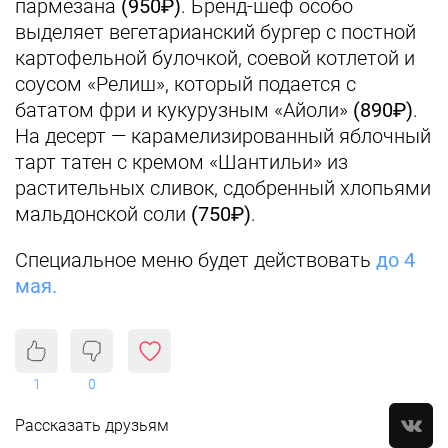
пармезана
(950₽)
. Бренд-шеф особо
выделяет вегетарианский бургер с постной
картофельной булочкой, соевой котлетой и
соусом «Релиш», который подается с
бататом фри и кукурузным «Айоли»
(890₽)
.
На десерт — карамелизированный яблочный
тарт татен с кремом «Шантильи» из
растительных сливок, сдобренный хлопьями
мальдонской соли
(750₽)
.
Специальное меню будет действовать
до 4
мая.
1
0
Рассказать друзьям