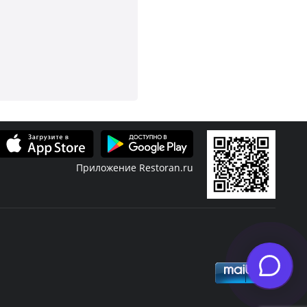
Приложение Restoran.ru
фиша
Скидки
Журнал
ивая музыка
Банкет
Новости ресторанов