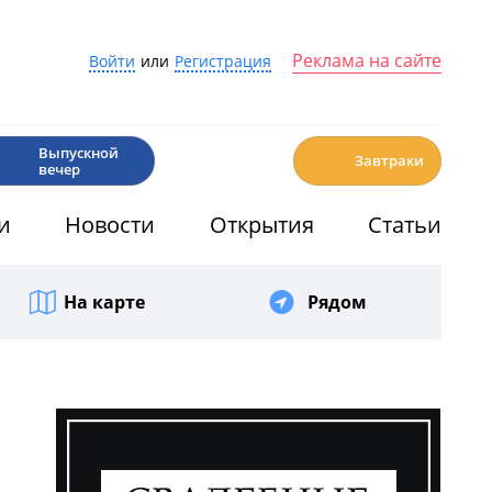
Реклама на сайте
Войти
или
Регистрация
🎉
☕️
Выпускной
Завтраки
вечер
и
Новости
Открытия
Статьи
На карте
Рядом