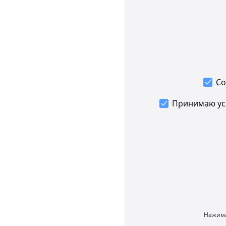
Со
Принимаю у
Нажима