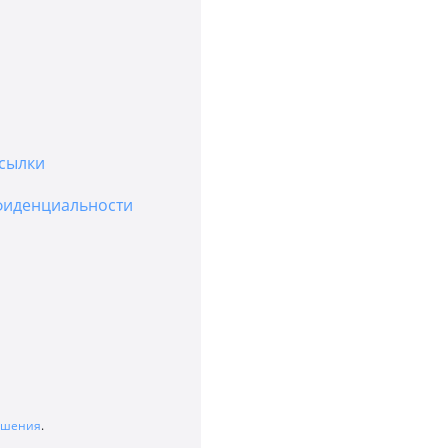
сылки
фиденциальности
лашения
.