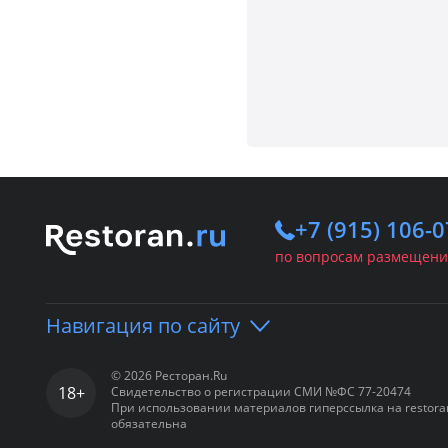
+7 (915) 106-0
по вопросам размещени
Навигация по сайту
© 2026 Ресторан.Ru
18+
Свидетельство о регистрации СМИ №ФС 77-20474
Портал
Рестораны
Банкетн
При использовании материалов гиперссылка на restora
обязательна
Вход