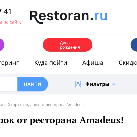
7-41
 на сайте
🎂
День
рождения
теринг
Куда пойти
Афиша
Скидк
Фильтры
чный торт в подарок от ресторана Amadeus!
рок от ресторана Amadeus!