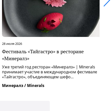
28 июля 2026
2
Фестиваль «Тайгастро» в ресторане
О
«Минералз»
Р
п
Уже третий год ресторан «Минералз» | Minerals
и
принимает участие в международном фестивале
«Тайгастро», объединяющем шефо...
И
Минералз / Minerals