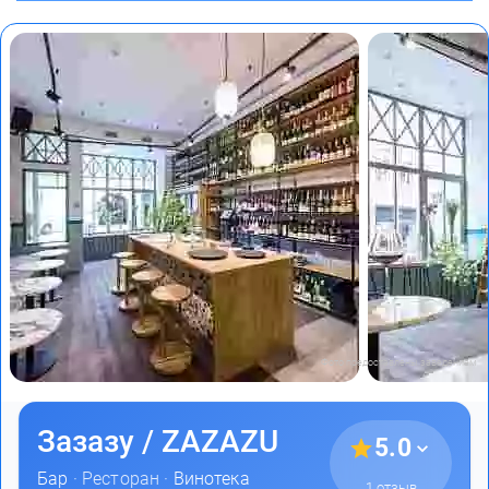
Фото предоставлены заведением
Зазазу / ZAZAZU
5.0
Бар
· Ресторан ·
Винотека
1 отзыв