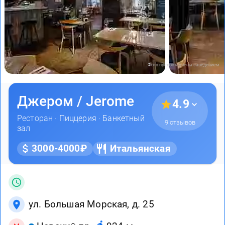
Фото предоставлены заведением
Джером / Jerome
4.9
Ресторан ·
Пиццерия
·
Банкетный
9 отзывов
зал
3000-4000₽
Итальянская
ул. Большая Морская, д. 25