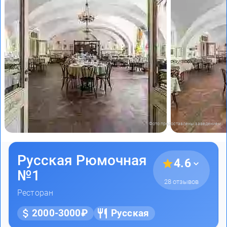
Фото предоставлены заведением
Русская Рюмочная
4.6
№1
28 отзывов
Ресторан
2000-3000₽
Русская