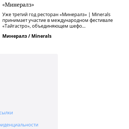
«Минералз»
Р
п
Уже третий год ресторан «Минералз» | Minerals
и
принимает участие в международном фестивале
«Тайгастро», объединяющем шефо...
И
Минералз / Minerals
сылки
фиденциальности