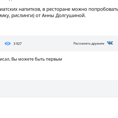
зиатских напитков, в ресторане можно попробоват
ику, рислинги) от Анны Долгушиной.
Фото предоставлены заведени
3 927
Рассказать друзьям
писал, Вы можете быть первым