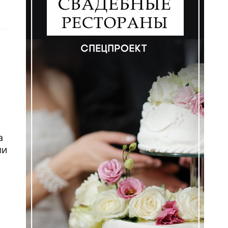
а
ми
ем