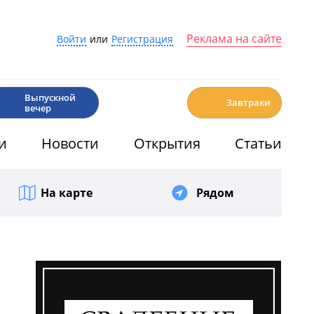
Реклама на сайте
Войти
или
Регистрация
🎉
☕️
Выпускной
Завтраки
вечер
и
Новости
Открытия
Статьи
На карте
Рядом