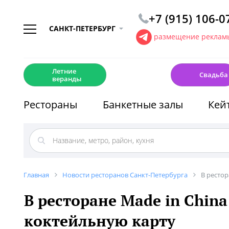
+7 (915) 106-0
САНКТ-ПЕТЕРБУРГ
размещение рекламы
☀️
💍
Летние
Свадьба
веранды
Рестораны
Банкетные залы
Кей
Главная
Новости ресторанов Санкт-Петербурга
В ресто
В ресторане Made in Chin
коктейльную карту