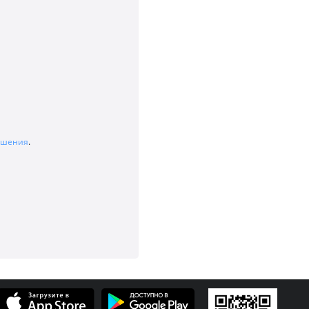
лашения
.