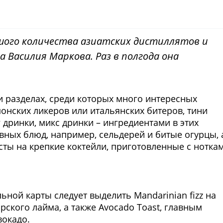
ьшого количества азиатских дистиллятов и
 Василия Маркова. Раз в полгода она
и разделах, среди которых много интересных
понских ликеров или итальянских битеров, тини
 дринки, микс дринки – ингредиентами в этих
вных блюд, например, сельдерей и битые огурцы, 
сты на крепкие коктейли, приготовленные с нотка
Фото предоставлены заведени
ной карты следует выделить Mandarinian fizz на
рского лайма, а также Avocado Toast, главным
вокадо.