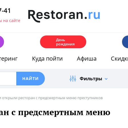
7-41
 на сайте
🎂
День
рождения
теринг
Куда пойти
Афиша
Скидк
Фильтры
и открыли ресторан с предсмертным меню преступников
ран с предсмертным меню