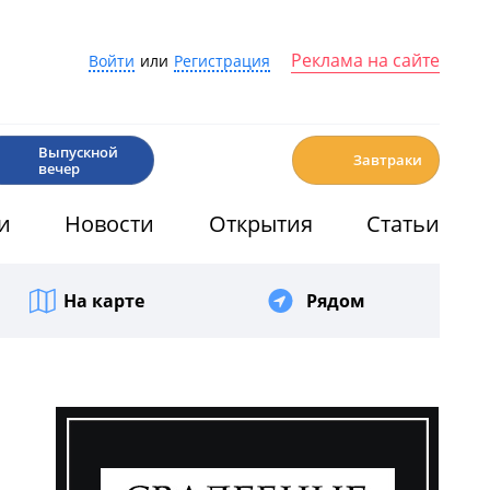
Реклама на сайте
Войти
или
Регистрация
🎉
☕️
Выпускной
Завтраки
вечер
и
Новости
Открытия
Статьи
На карте
Рядом