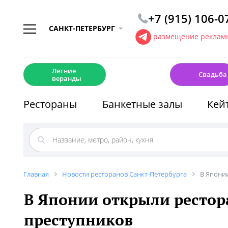
+7 (915) 106-0
САНКТ-ПЕТЕРБУРГ
размещение рекламы
☀️
💍
Летние
Свадьба
веранды
Рестораны
Банкетные залы
Кей
Главная
Новости ресторанов Санкт-Петербурга
В Япони
В Японии открыли ресто
преступников