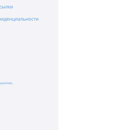
сылки
фиденциальности
лашения
.