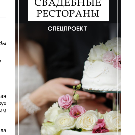
й
ды
е
вая
вух
ним
ила