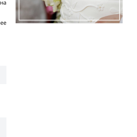
ана
нее
ем