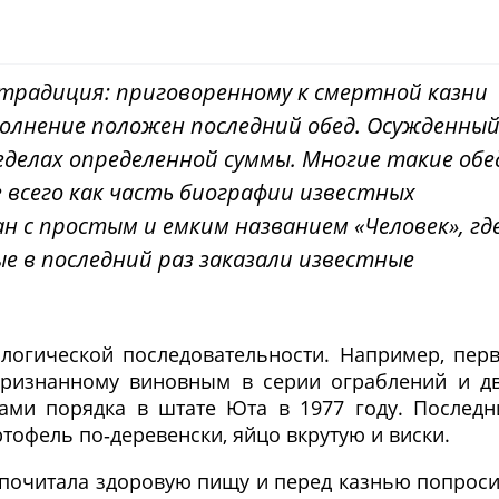
традиция: приговоренному к смертной казни
полнение положен последний обед. Осужденны
еделах определенной суммы. Многие такие обе
всего как часть биографии известных
н с простым и емким названием «Человек», гд
е в последний раз заказали известные
логической последовательности. Например, пер
признанному виновным в серии ограблений и д
жами порядка в штате Юта в 1977 году. Послед
ртофель по‑деревенски, яйцо вкрутую и виски.
дпочитала здоровую пищу и перед казнью попрос