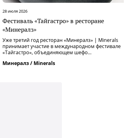
28 июля 2026
2
Фестиваль «Тайгастро» в ресторане
О
«Минералз»
Р
п
Уже третий год ресторан «Минералз» | Minerals
и
принимает участие в международном фестивале
«Тайгастро», объединяющем шефо...
И
Минералз / Minerals