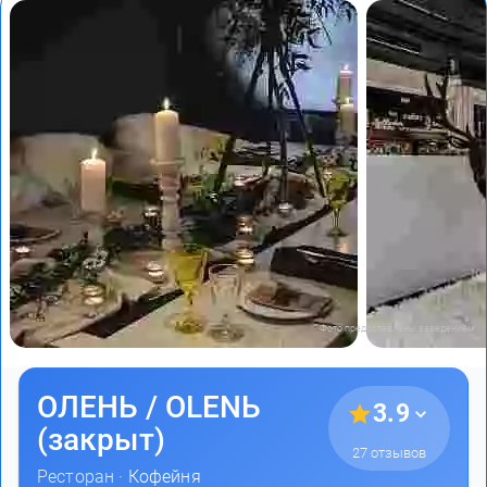
Фото предоставлены заведением
ОЛЕНЬ / OLENЬ
3.9
(закрыт)
27 отзывов
Ресторан ·
Кофейня