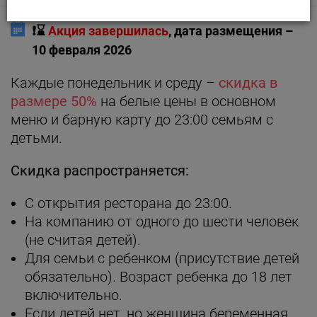
❗️⌛️
Акция завершилась
, дата размещения –
10 февраля 2026
Каждые понедельник и среду –
скидка в
размере 50%
на белые цены в основном
меню и барную карту до 23:00 семьям с
детьми.
Скидка распространяется:
С открытия ресторана до 23:00.
На компанию от одного до шести человек
(не считая детей).
Для семьи с ребенком (присутствие детей
обязательно). Возраст ребенка до 18 лет
включительно.
Если детей нет, но женщина беременная