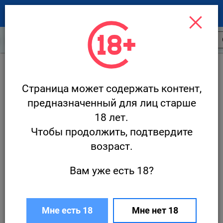
Скидки и акции
Новости ресторанов
Скидки и акции
Дель Мар / Del Mar (пр.
Славы)
Страница может содержать контент,
предназначенный для лиц старше
Семейный день: -50% скидки по
18 лет.
понедельникам и средам на
Чтобы продолжить, подтвердите
меню и барную карту в
возраст.
«ДельМар» /DelMar
Вам уже есть 18?
Бар, Меню
−50%
Мне есть 18
Мне нет 18