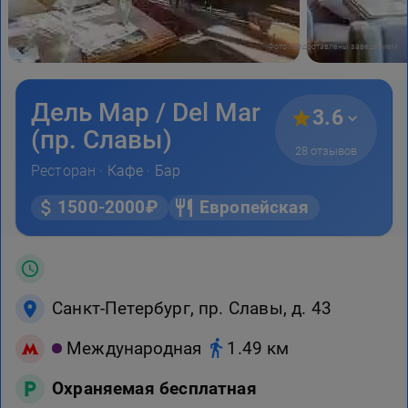
Фото предоставлены заведением
Дель Мар / Del Mar
3.6
(пр. Славы)
28 отзывов
Ресторан ·
Кафе
·
Бар
1500-2000₽
Европейская
Санкт-Петербург, пр. Славы, д. 43
Международная
1.49 км
Охраняемая бесплатная