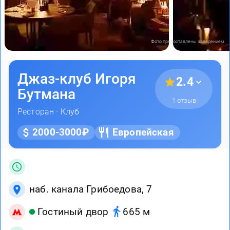
Фото предоставлены заведением
Джаз-клуб Игоря
2.4
Бутмана
1 отзыв
Ресторан ·
Клуб
2000-3000₽
Европейская
наб. канала Грибоедова, 7
Гостиный двор
665 м