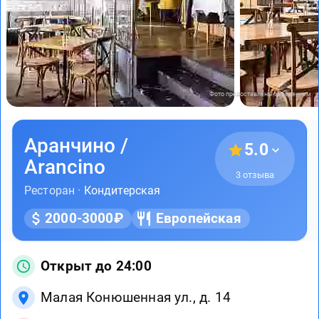
Фото предоставлены заведением
Аранчино /
5.0
Arancino
3 отзыва
Ресторан ·
Кондитерская
2000-3000₽
Европейская
Открыт до 24:00
Малая Конюшенная ул., д. 14