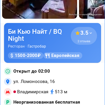
Фото предоставлены заведением
Би Кью Найт / BQ
3.5
Night
2 отзыва
Ресторан ·
Гастробар
1500-2000₽
Европейская
Открыт до 02:00
ул. Ломоносова, 16
Владимирская
513 м
Неорганизованная бесплатная