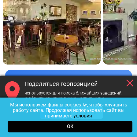
Фото предоставлены заведением
Ботаника
Поделиться геопозицией
Кафе
·
Кофейня
·
Кондитерская
используется для поиска ближайших заведений,
отображения расстояния до заведения
до 1000₽
Индийская
Мы используем файлы cookies 🍪, чтобы улучшить
работу сайта. Продолжая использовать сайт вы
ОК
Отмена
принимаете
условия
Открыт до 23:30
ОК