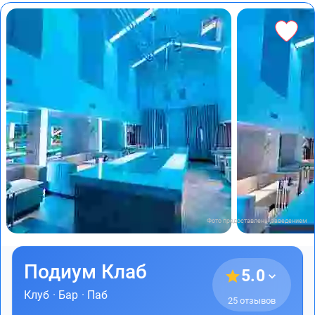
Фото предоставлены заведением
Подиум Клаб
5.0
Клуб
·
Бар
·
Паб
25 отзывов