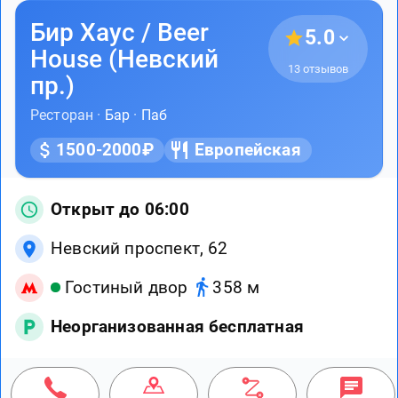
Бир Хаус / Beer
5.0
House (Невский
13 отзывов
пр.)
Ресторан ·
Бар
·
Паб
1500-2000₽
Европейская
Открыт до 06:00
Невский проспект, 62
Гостиный двор
358 м
Неорганизованная бесплатная