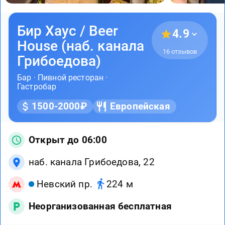
Бир Хаус / Beer
4.9
House (наб. канала
16 отзывов
Грибоедова)
Бар
·
Пивной ресторан
·
Гастробар
1500-2000₽
Европейская
Открыт до 06:00
наб. канала Грибоедова, 22
Невский пр.
224 м
Неорганизованная бесплатная