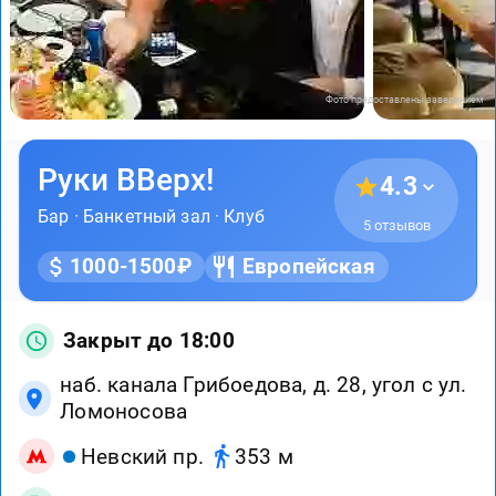
Фото предоставлены заведением
Руки ВВерх!
4.3
Бар
·
Банкетный зал
·
Клуб
5 отзывов
1000-1500₽
Европейская
Закрыт до 18:00
наб. канала Грибоедова, д. 28, угол с ул.
Ломоносова
Невский пр.
353 м