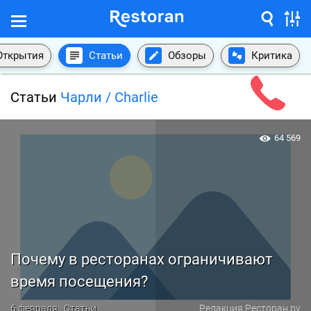
Открытия
Статьи
Обзоры
Критика
Статьи
Чарли / Charlie
64 569
Почему в ресторанах ограничивают
время посещения?
6 февраля · Статьи
Редакция Ресторан.ру