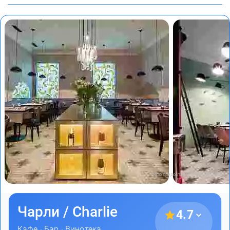
Фото предоставлены заведением
Чарли / Charlie
4.7
Кафе
·
Бар
·
Винотека