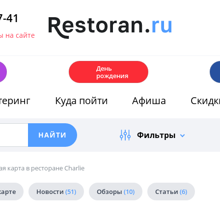
7-41
 на сайте
🎂
День
рождения
теринг
Куда пойти
Афиша
Скидк
Фильтры
я карта в ресторане Charlie
карте
Новости
(51)
Обзоры
(10)
Статьи
(6)