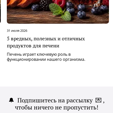
8 июля 2026
Что ест «зверь» «Манчестер Сити» Эрлинг
Холанд
В мире, одержимом обычными протеиновыми
коктейлями и подсчетом калорий, Эрлинг Холанд
переписывает правила игры.
🔔 Подпишитесь на рассылку 💌 ,
чтобы ничего не пропустить!