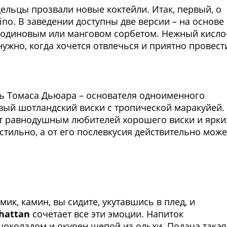
дельцы прозвали новые коктейли. Итак, первый, о
ino. В заведении доступны две версии – на основе
ородиновым или манговом сорбетом. Нежный кисло
 нужно, когда хочется отвлечься и приятно провест
Фото предоставлены заведени
ть Томаса Дьюара – основателя одноименного
овый шотландский виски с тропической маракуйей.
ит равнодушным любителей хорошего виски и ярки
стильно, а от его послевкусия действительно може
Фото предоставлены заведени
ик, камин, вы сидите, укутавшись в плед, и
hattan
сочетает все эти эмоции. Напиток
шоколадом и окурен щепой из ольхи. Подача такая