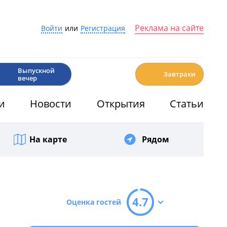
Реклама на сайте
Войти
или
Регистрация
🎉
☕️
Выпускной
Завтраки
вечер
и
Новости
Открытия
Статьи
На карте
Рядом
4.7
Оценка гостей