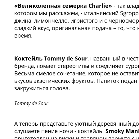
«Великолепная семерка Charlie»
- так вла
котором мы расскажем, - итальянский Sgropp
джина, лимончелло, игристого и с черносм
сладкий вкус, оригинальная подача – то, что
время.
1
/2
Коктейль Tommy de Sour
, названный в чес
бренда, ломает стереотипы и соединяет сур
Весьма смелое сочетание, которое не остав
вкусов экзотических фруктов. Напиток подан 
закружиться голова.
Tommy de Sour
А теперь представьте уютный деревянный дом
слушаете пение ночи - коктейль
Smoky Man
приготовлен на виски и травяном вермуте с 