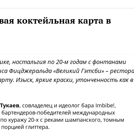
овая коктейльная карта в
ике, ностальгия по 20-м годам с фонтанами
са Фицджеральда «Великий Гэтсби» – рестор
рту. Изыск, яркие краски, утонченность как в
 Тукаев
, совладелец и идеолог бара Imbibe!,
 бартендеров-победителей международных
я по куражу 20-х с реками шампанского, томным
порцией глиттера.