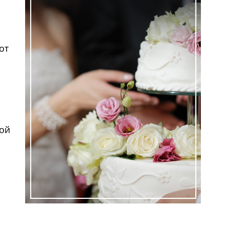
ем
тот
ем
ной
ем