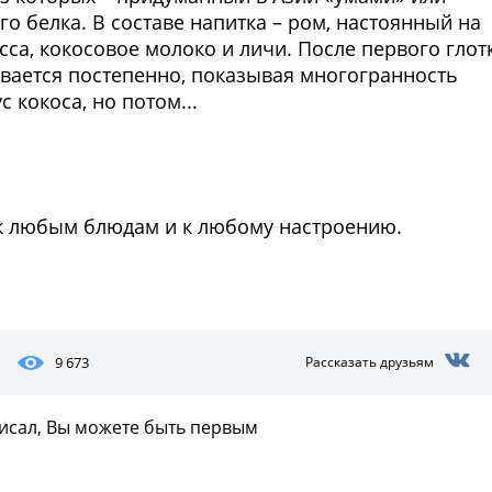
о белка. В составе напитка – ром, настоянный на
са, кокосовое молоко и личи. После первого глот
ывается постепенно, показывая многогранность
 кокоса, но потом...
Фото предоставлены заведени
 к любым блюдам и к любому настроению.
.
9 673
Рассказать друзьям
писал, Вы можете быть первым