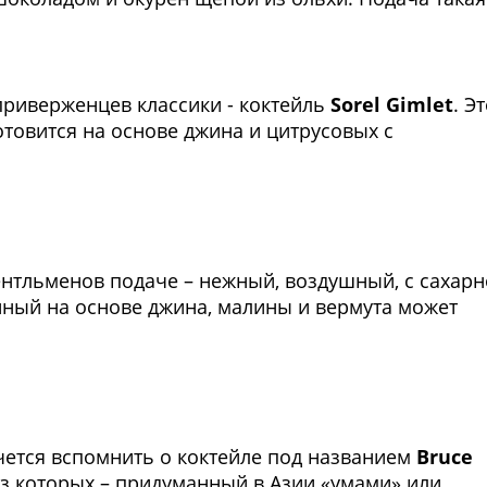
Фото предоставлены заведени
 приверженцев классики - коктейль
Sorel Gimlet
. Э
отовится на основе джина и цитрусовых с
Фото предоставлены заведени
нтльменов подаче – нежный, воздушный, с сахар
нный на основе джина, малины и вермута может
Фото предоставлены заведени
чется вспомнить о коктейле под названием
Bruce
 из которых – придуманный в Азии «умами» или