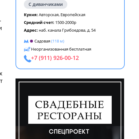
С диванчиками
Кухня:
Авторская
,
Европейская
-
Средний счет:
1500-2000р
и
Адрес:
наб. канала Грибоедова, д. 54
ем
Садовая
(118 м)
Неорганизованная бесплатная
+7 (911) 926-00-12
х
т
ем