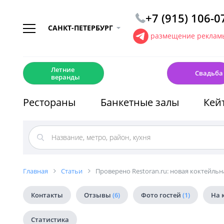
+7 (915) 106-0
САНКТ-ПЕТЕРБУРГ
размещение рекламы
☀️
💍
Летние
Свадьба
веранды
Рестораны
Банкетные залы
Кей
Главная
Статьи
Проверено Restoran.ru: новая коктейльна
Контакты
Отзывы
(6)
Фото гостей
(1)
На 
Статистика