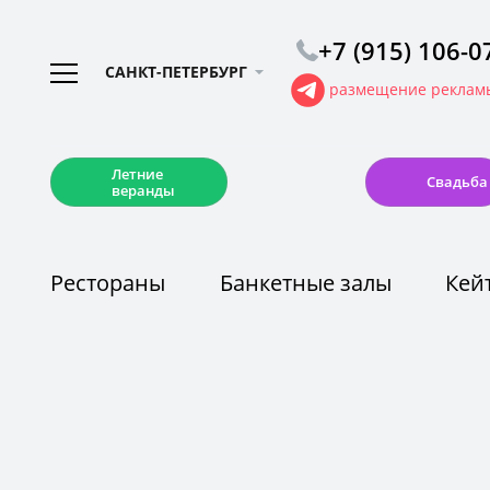
+7 (915) 106-0
САНКТ-ПЕТЕРБУРГ
размещение рекламы
☀️
💍
Летние
Свадьба
веранды
Рестораны
Банкетные залы
Кей