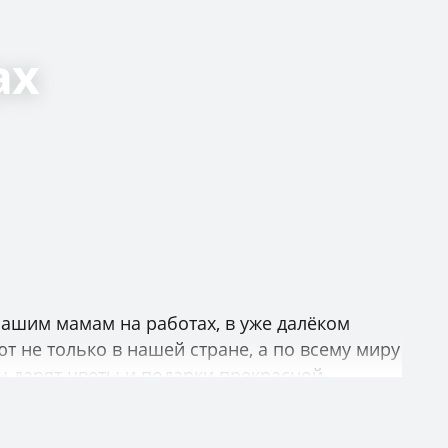
ах
нашим мамам на работах, в уже далёком
т не только в нашей стране, а по всему миру
ы дарят цветы и подарки прекрасной
жчин, безусловно, есть главный козырь — это