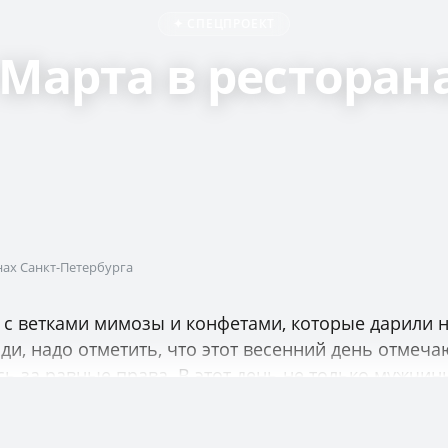
✦ СПЕЦПРОЕКТ
 Марта в ресторан
нах Санкт-Петербурга
я с ветками мимозы и конфетами, которые дарили 
и, надо отметить, что этот весенний день отмечаю
ь за равные права. В этот день не только мужчин
оздравляют своих мам, бабушек, подруг. Хотя у му
ранах Санкт-Петербурга.