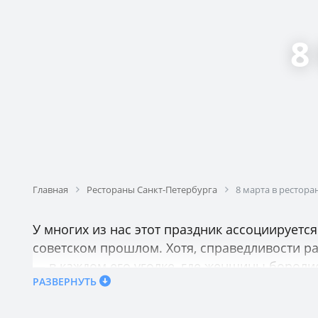
8
Главная
Рестораны Санкт-Петербурга
8 марта в рестора
У многих из нас этот праздник ассоциируетс
советском прошлом. Хотя, справедливости рад
— в каждом его уголке, где женщины боролис
РАЗВЕРНУТЬ
половине человечества, но и девушки тоже п
провести со своей женщиной 8 марта в ресто