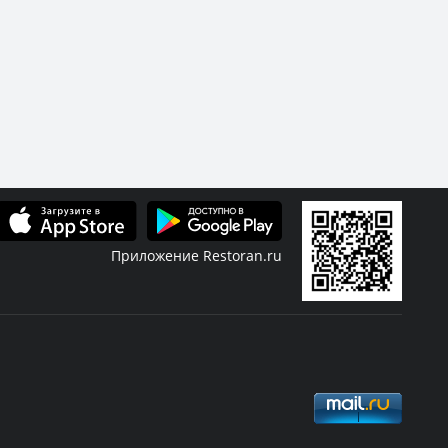
и этом ещё и послушать живую музыку,
ленных мероприятиях с ведущим и
для тех, кому не достаточно праздничного
Приложение Restoran.ru
ые акции, подарки девушкам, специальные
-то необыкновенное. Читайте предложения от
ечайте 8 Марта в удобном, красивом, а
фиша
Скидки
Журнал