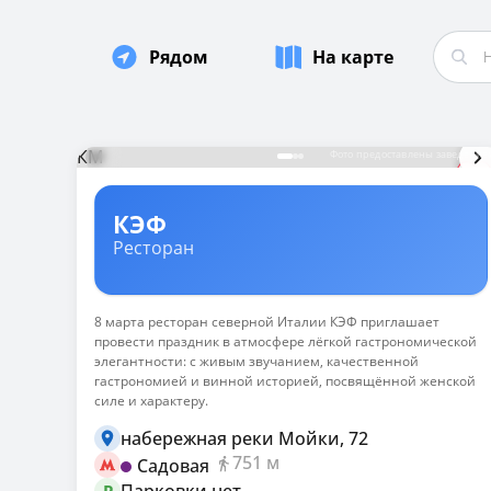
8 марта в ресторане
Рядом
На карте
На заре своего возникновения этот праздни
том сложном мужском мире. Сейчас — это весе
настроение теплее и радостнее. Ужин на 8 м
КМ
Фото предоставлены заведение
Рестораны 8 марта СПб
Литературное кафе
КЭФ
Литературная гостиная в центре города
Ресторан
La vue / Ля Вю
Праздничный вечера будет украшен огн
8 марта ресторан северной Италии КЭФ приглашает
Любимый
провести праздник в атмосфере лёгкой гастрономической
Ресторан, где любой праздничный ужин 
элегантности: с живым звучанием, качественной
гастрономией и винной историей, посвящённой женской
Тархун
силе и характеру.
Этот ресторан грузинской кухни словно 
набережная реки Мойки, 72
Баклажан ТРК «Галерея»
751 м
Садовая
Масштабный проект Ginza, расположенный
Парковки нет
P