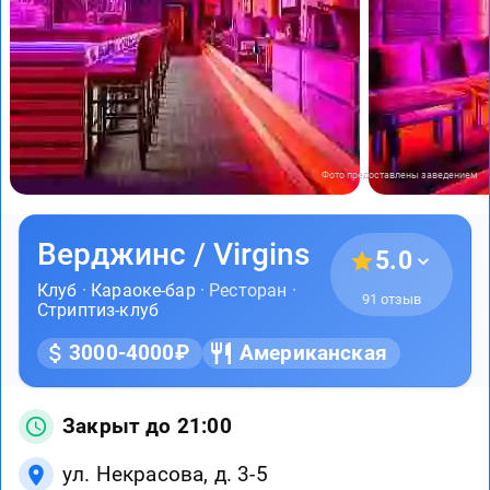
Фото предоставлены заведением
Верджинс / Virgins
5.0
Клуб
·
Караоке-бар
· Ресторан ·
91 отзыв
Стриптиз-клуб
3000-4000₽
Американская
Закрыт до 21:00
ул. Некрасова, д. 3-5