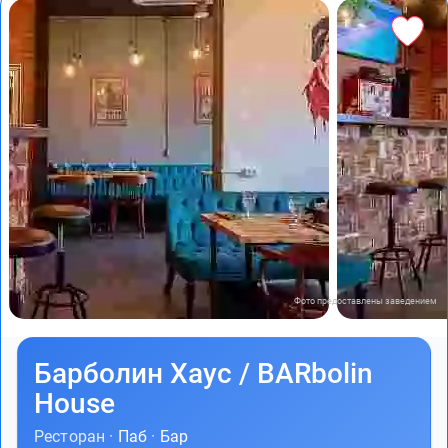
Фото предоставлены заведением
Барболин Хаус / BARbolin
House
Ресторан ·
Паб
·
Бар