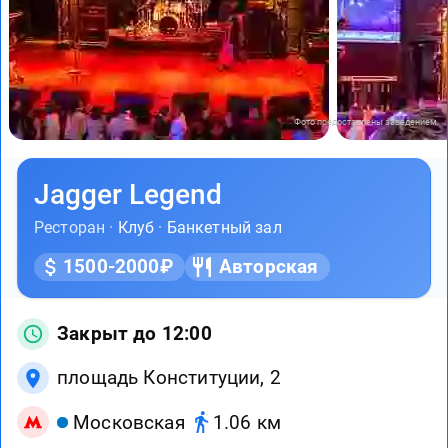
Фото предоставлены заведением
Jagger Legend
Ресторан ·
Клуб
·
Банкетный зал
1500-2000₽
Авторская
Закрыт до 12:00
площадь Конституции, 2
Московская
1.06 км