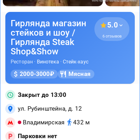
Фото предоставлены заведением
Гирлянда магазин
5.0
стейков и шоу /
6 отзывов
Гирлянда Steak
Shop&Show
Ресторан ·
Винотека
·
Стейк-хаус
2000-3000₽
Мясная
Закрыт до 13:00
ул. Рубинштейна, д. 12
Владимирская
432 м
Парковки нет