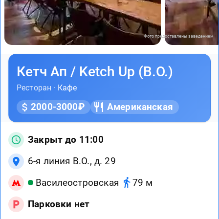
Фото предоставлены заведением
Кетч Ап / Ketch Up (В.О.)
Ресторан ·
Кафе
2000-3000₽
Американская
Закрыт до 11:00
6-я линия В.О., д. 29
Василеостровская
79 м
Парковки нет