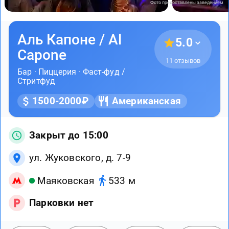
Фото предоставлены заведением
Аль Капоне / Al
5.0
Capone
11 отзывов
Бар
·
Пиццерия
·
Фаст-фуд /
Стритфуд
1500-2000₽
Американская
Закрыт до 15:00
ул. Жуковского, д. 7-9
Маяковская
533 м
Парковки нет