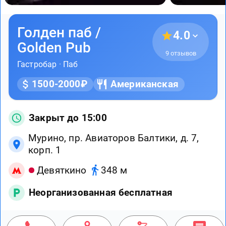
Голден паб /
4.0
Golden Pub
9 отзывов
Гастробар
·
Паб
1500-2000₽
Американская
Закрыт до 15:00
Мурино, пр. Авиаторов Балтики, д. 7,
корп. 1
Девяткино
348 м
Неорганизованная бесплатная