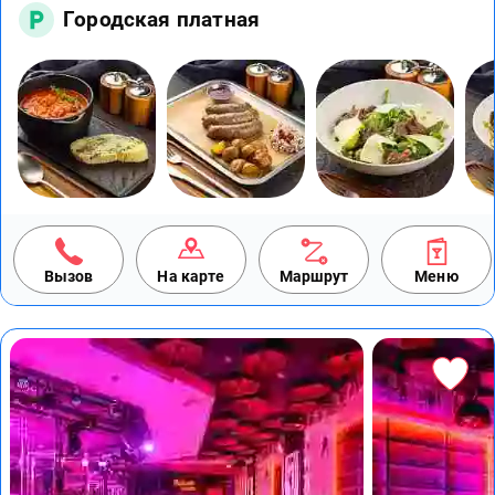
Городская платная
Вызов
На карте
Маршрут
Меню