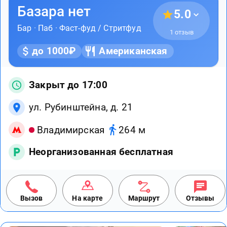
Базара нет
5.0
Бар
·
Паб
·
Фаст-фуд / Стритфуд
1 отзыв
до 1000₽
Американская
Закрыт до 17:00
ул. Рубинштейна, д. 21
Владимирская
264 м
Неорганизованная бесплатная
Вызов
На карте
Маршрут
Отзывы