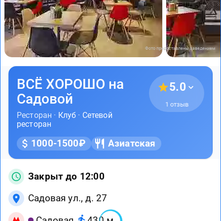
Фото предоставлены заведением
ВСЁ ХОРОШО на
5.0
Садовой
1 отзыв
Ресторан ·
Клуб
·
Сетевой
ресторан
1000-1500₽
Азиатская
Закрыт до 12:00
Садовая ул., д. 27
Садовая
430 м