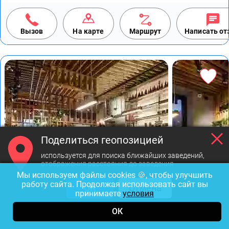
Вызов
На карте
Маршрут
Написать о
Поделиться геопозицией
используется для поиска ближайших заведений,
отображения расстояния до заведения
Мы используем файлы cookies 🍪, чтобы улучшить
работу сайта. Продолжая использовать сайт вы
ОК
Отмена
принимаете
условия
ОК
Фото предоставлены заведением