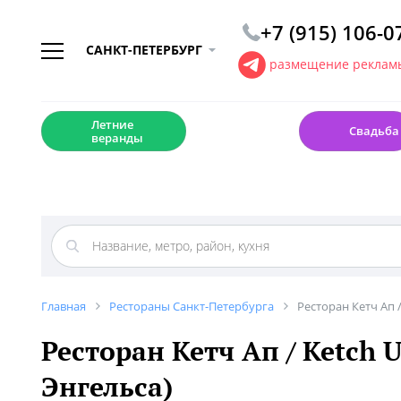
+7 (915) 106-0
САНКТ-ПЕТЕРБУРГ
размещение рекламы
☀️
💍
Летние
Свадьба
веранды
Главная
Рестораны Санкт-Петербурга
Ресторан Кетч Ап /
Ресторан Кетч Ап / Ketch U
Энгельса)