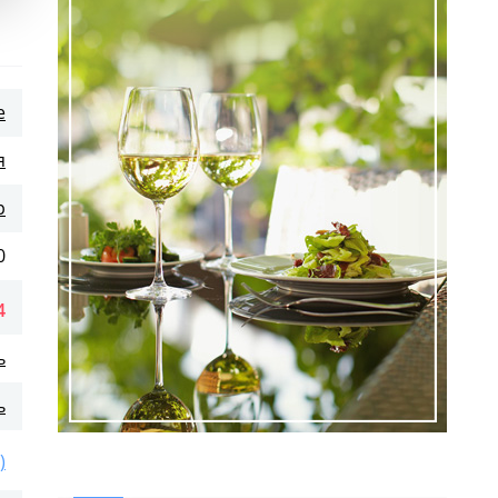
е
я
р
0
4
ь
ь
)