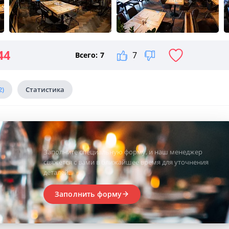
44
7
Всего:
7
2)
Статистика
Заполните специальную форму, и наш менеджер
свяжется с вами в ближайшее время для уточнения
деталей.
Заполнить форму