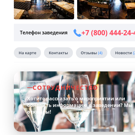
+7 (800) 444-24-
Телефон заведения
На карте
Контакты
Отзывы
(4)
Новости
(
СОТРУДНИЧЕСТВО
Хотите рассказать о мероприятии или
обновить информацию о заведении?
Мы
открыты!