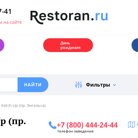
7-41
 на сайте
🎂
День
рождения
Фильтры
 Ketch Up (пр. Энгельса)
p (пр.
+7 (800) 444-24-44
телефон заведения