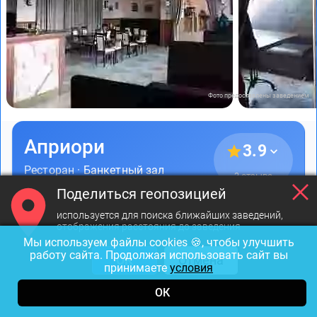
Фото предоставлены заведением
Априори
3.9
Ресторан ·
Банкетный зал
3 отзыва
Поделиться геопозицией
1000-1500₽
Европейская
используется для поиска ближайших заведений,
отображения расстояния до заведения
Мы используем файлы cookies 🍪, чтобы улучшить
Открыт до 23:00
работу сайта. Продолжая использовать сайт вы
ОК
Отмена
принимаете
условия
пр. Обуховской Обороны, д. 261
ОК
Пролетарская
883 м