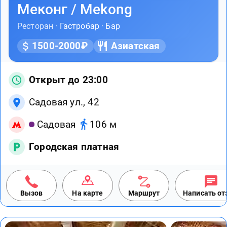
Меконг / Mekong
Ресторан ·
Гастробар
·
Бар
1500-2000₽
Азиатская
Открыт до 23:00
Садовая ул., 42
Садовая
106 м
Городская платная
Вызов
На карте
Маршрут
Написать о