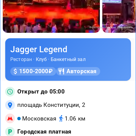
Фото предоставлены заведением
Jagger Legend
Ресторан ·
Клуб
·
Банкетный зал
1500-2000₽
Авторская
Открыт до 05:00
площадь Конституции, 2
Московская
1.06 км
Городская платная