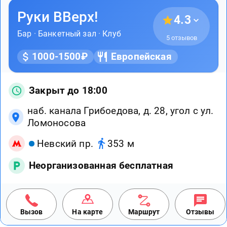
Руки ВВерх!
4.3
Бар
·
Банкетный зал
·
Клуб
5 отзывов
1000-1500₽
Европейская
Закрыт до 18:00
наб. канала Грибоедова, д. 28, угол с ул.
Ломоносова
Невский пр.
353 м
Неорганизованная бесплатная
Вызов
На карте
Маршрут
Отзывы