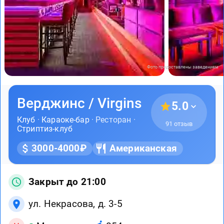
Фото предоставлены заведением
Верджинс / Virgins
5.0
Клуб
·
Караоке-бар
· Ресторан ·
91 отзыв
Стриптиз-клуб
3000-4000₽
Американская
Закрыт до 21:00
ул. Некрасова, д. 3-5