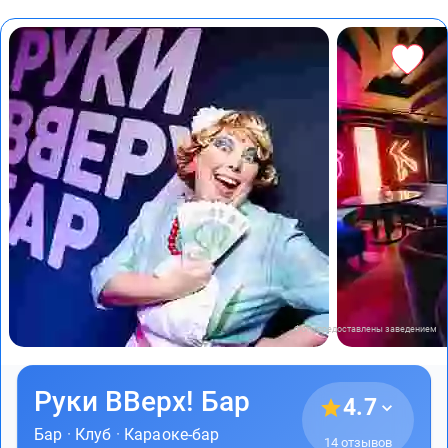
Фото предоставлены заведением
Руки ВВерх! Бар
4.7
Бар
·
Клуб
·
Караоке-бар
14 отзывов