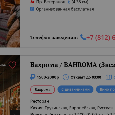
Пр. Ветеранов
(4.38 км)
Организованная бесплатная
+7 (812) 
Телефон заведения:
Бахрома / BAHROMA (Звез
ное
1500-2000р
Открыт до 03:00
С диванчиками
Вино по
Бахрома
Ресторан
Кухня:
Грузинская, Европейская, Русская
Время работы:
пн-чт 12:00–01:00; пт-сб 1