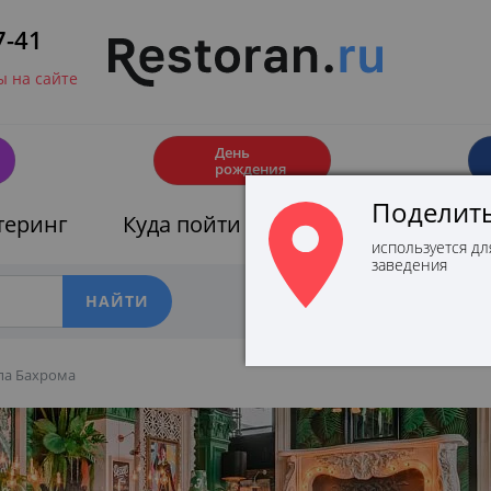
7-41
 на сайте
🎂
День
рождения
Поделить
теринг
Куда пойти
Афиша
Скидк
используется дл
заведения
Фильтры
па Бахрома