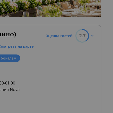
чино)
2.7
Оценка гостей
Смотреть на карте
 бокалам
:00-01:00
кания Nova