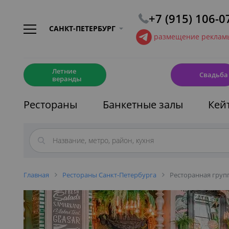
+7 (915) 106-0
САНКТ-ПЕТЕРБУРГ
размещение рекламы
☀️
💍
Летние
Свадьба
веранды
Рестораны
Банкетные залы
Кей
Главная
Рестораны Санкт-Петербурга
Ресторанная груп