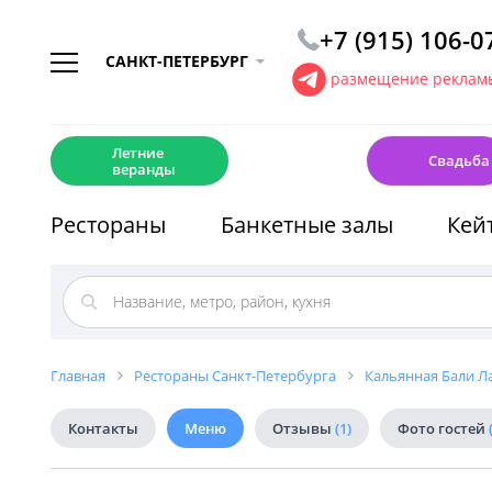
+7 (915) 106-0
САНКТ-ПЕТЕРБУРГ
размещение рекламы
☀️
💍
Летние
Свадьба
веранды
Рестораны
Банкетные залы
Кей
Главная
Рестораны Санкт-Петербурга
Кальянная Бали Ла
Контакты
Меню
Отзывы
(1)
Фото гостей