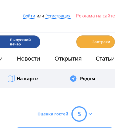
Реклама на сайте
Войти
или
Регистрация
🎉
☕️
Выпускной
Завтраки
вечер
и
Новости
Открытия
Статьи
На карте
Рядом
5
Оценка гостей