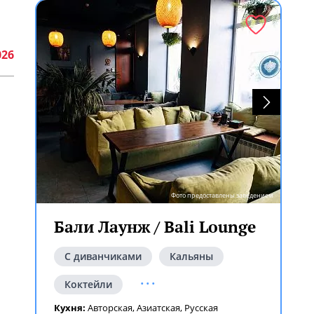
026
Фото предоставлены заведением
Бали Лаунж / Bali Lounge
С диванчиками
Кальяны
...
Коктейли
Кухня:
Авторская
,
Азиатская
,
Русская