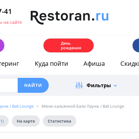
7-41
 на сайте
🎂
День
рождения
теринг
Куда пойти
Афиша
Скидк
Фильтры
унж / Bali Lounge
Меню кальянной Бали Лаунж / Bali Lounge
(1)
На карте
Статистика