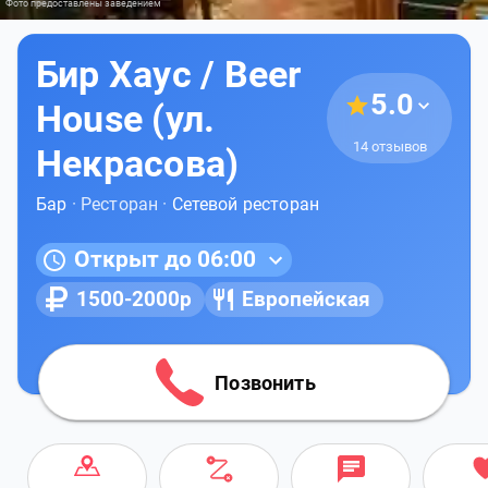
Фото предоставлены заведением
Бир Хаус / Beer
5.0
House (ул.
14 отзывов
Некрасова)
Бар
· Ресторан ·
Сетевой ресторан
Открыт до 06:00
1500-2000р
Европейская
Позвонить