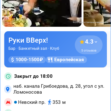
Фото предоставлены заведением
Руки ВВерх!
4.3
Бар
·
Банкетный зал
·
Клуб
5 отзывов
1000-1500₽
Европейская
Закрыт до 18:00
наб. канала Грибоедова, д. 28, угол с ул.
Ломоносова
Невский пр.
353 м