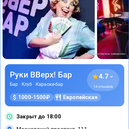
Фото предоставлены заведением
Руки ВВерх! Бар
4.7
Бар
·
Клуб
·
Караоке-бар
14 отзывов
1000-1500₽
Европейская
Закрыт до 18:00