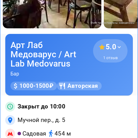
Фото предоставлены заведением
Арт Лаб
5.0
Медоварус / Art
1 отзыв
Lab Medovarus
Бар
1000-1500₽
Авторская
Закрыт до 10:00
Мучной пер., д. 5
Садовая
454 м