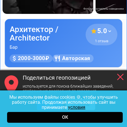
Фото предоставлены заведением
Архитектор /
5.0
Architector
1 отзыв
Бар
2000-3000₽
Авторская
Закрыт до 19:00
Поделиться геопозицией
используется для поиска ближайших заведений,
ул. Рубинштейна, д. 13
отображения расстояния до заведения
Мы используем файлы cookies 🍪, чтобы улучшить
Маяковская
622 м
работу сайта. Продолжая использовать сайт вы
ОК
Отмена
принимаете
условия
Неорганизованная бесплатная
ОК