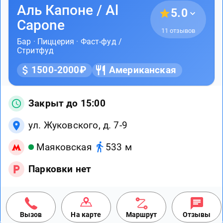
Аль Капоне / Al
5.0
Capone
11 отзывов
Бар
·
Пиццерия
·
Фаст-фуд /
Стритфуд
1500-2000₽
Американская
Закрыт до 15:00
ул. Жуковского, д. 7-9
Маяковская
533 м
Парковки нет
Вызов
На карте
Маршрут
Отзывы