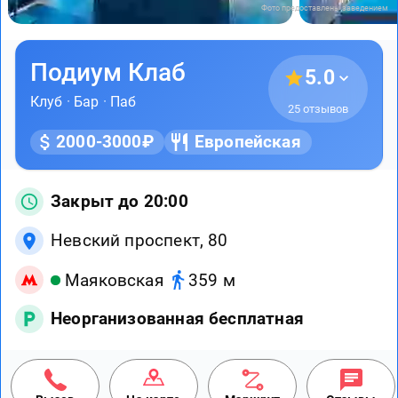
Фото предоставлены заведением
Подиум Клаб
5.0
Клуб
·
Бар
·
Паб
25 отзывов
2000-3000₽
Европейская
Закрыт до 20:00
Невский проспект, 80
Маяковская
359 м
Неорганизованная бесплатная