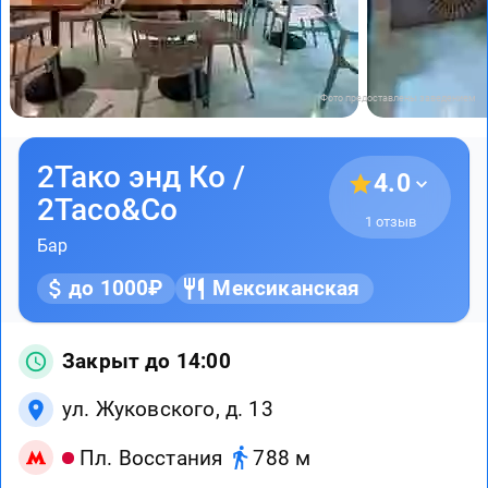
Фото предоставлены заведением
2Тако энд Ко /
4.0
2Taco&Co
1 отзыв
Бар
до 1000₽
Мексиканская
Закрыт до 14:00
ул. Жуковского, д. 13
Пл. Восстания
788 м