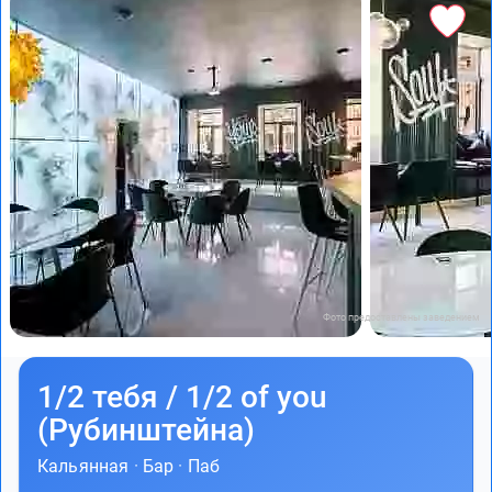
Фото предоставлены заведением
1/2 тебя / 1/2 of you
(Рубинштейна)
Кальянная
·
Бар
·
Паб