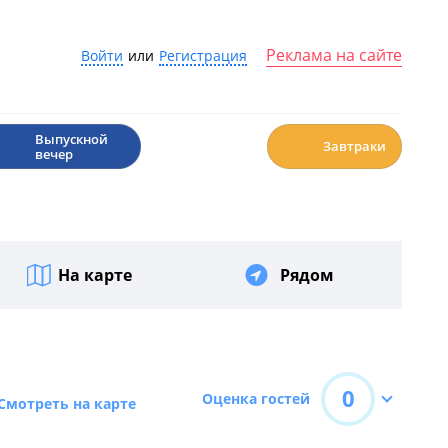
Реклама на сайте
Войти
или
Регистрация
🎉
☕️
Выпускной
Завтраки
вечер
На карте
Рядом
0
Оценка гостей
Смотреть на карте