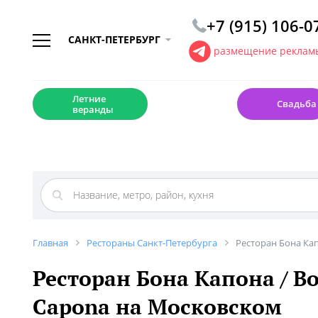
+7 (915) 106-0
САНКТ-ПЕТЕРБУРГ
размещение рекламы
☀️
💍
Летние
Свадьба
веранды
Главная
Рестораны Санкт-Петербурга
Ресторан Бона Ка
Ресторан Бона Капона / B
Capona на Московском