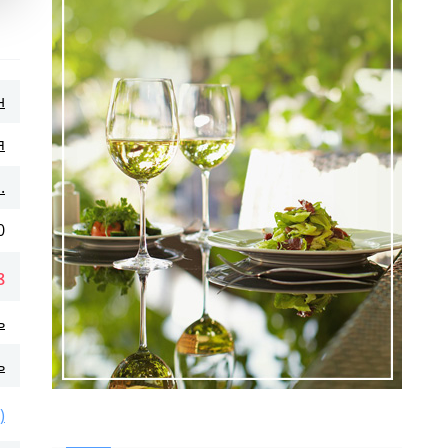
н
я
.
0
8
ь
ь
)