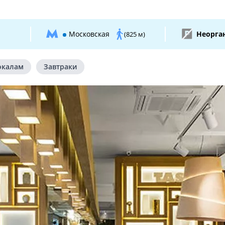
Московская
Неорга
(825 м)
окалам
Завтраки