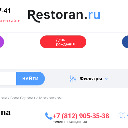
7-41
 на сайте
🎂
День
рождения
Фильтры
пона / Bona Capona на Московском
ona
+7 (812) 905-35-38
телефон заведения