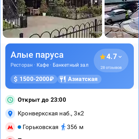
Фото предоставлены заведением
Алые паруса
4.7
Ресторан ·
Кафе
·
Банкетный зал
28 отзывов
1500-2000₽
Азиатская
Открыт до 23:00
Кронверкская наб., 3к2
Горьковская
356 м