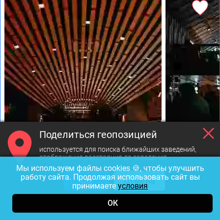
Поделиться геопозицией
Фото предоставлены заведением
используется для поиска ближайших заведений,
отображения расстояния до заведения
Мы используем файлы cookies 🍪, чтобы улучшить
Арка
4.7
работу сайта. Продолжая использовать сайт вы
ОК
Отмена
принимаете
условия
Ресторан ·
Бар
·
Клуб
21 отзыв
ОК
1000-1500₽
Авторская