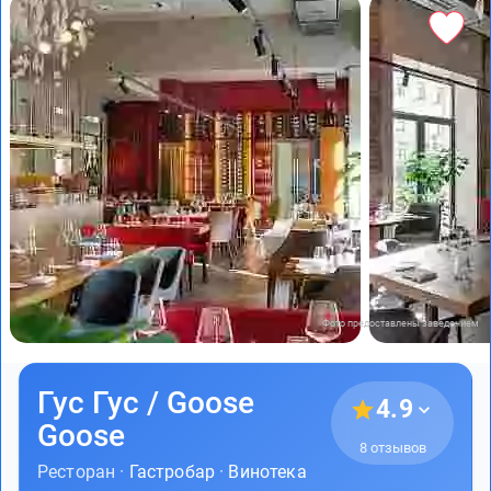
Фото предоставлены заведением
Гус Гус / Goose
4.9
Goose
8 отзывов
Ресторан ·
Гастробар
·
Винотека