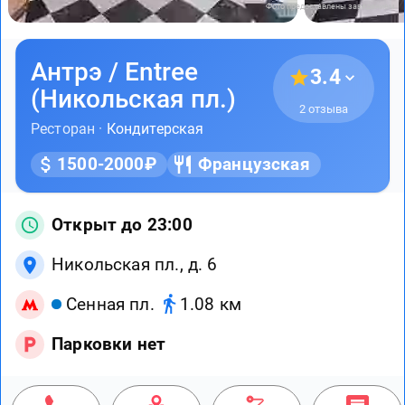
Фото предоставлены заведением
Антрэ / Entree
3.4
(Никольская пл.)
2 отзыва
Ресторан ·
Кондитерская
1500-2000₽
Французская
Открыт до 23:00
Никольская пл., д. 6
Сенная пл.
1.08 км
Парковки нет