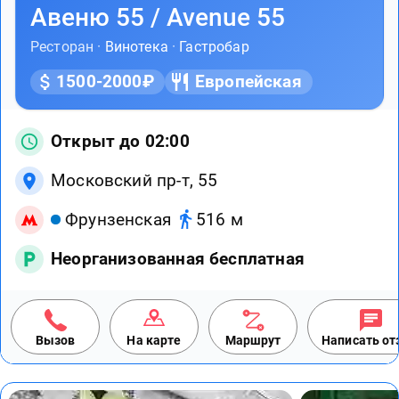
Авеню 55 / Avenue 55
Ресторан ·
Винотека
·
Гастробар
1500-2000₽
Европейская
Открыт до 02:00
Московский пр-т, 55
Фрунзенская
516 м
Неорганизованная бесплатная
Вызов
На карте
Маршрут
Написать о