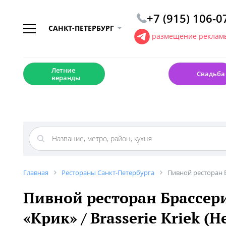
+7 (915) 106-0
САНКТ-ПЕТЕРБУРГ
размещение рекламы
☀️
💍
Летние
Свадьба
веранды
Главная
Рестораны Санкт-Петербурга
Пивной ресторан Бр
Пивной ресторан Брассер
«Крик» / Brasserie Kriek (Н