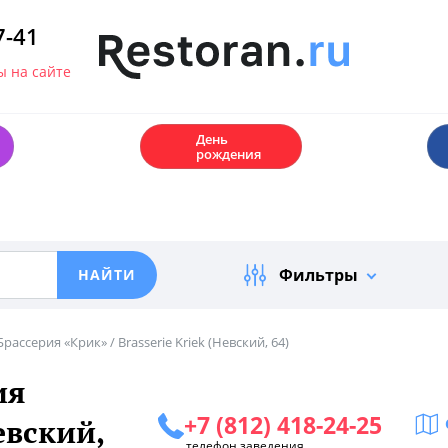
7-41
 на сайте
🎂
День
рождения
Фильтры
ассерия «Крик» / Brasserie Kriek (Невский, 64)
ия
+7 (812) 418-24-25
евский,
телефон заведения