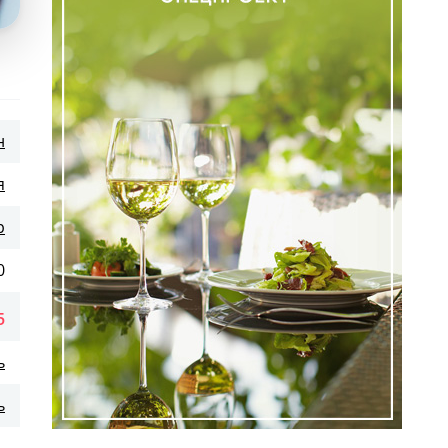
н
я
р
0
5
ь
ь