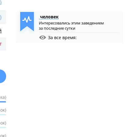
)
)
человек
Интересовались этим заведением
за последние сутки
й
За все время:
т
ка)
ок)
ок)
ок)