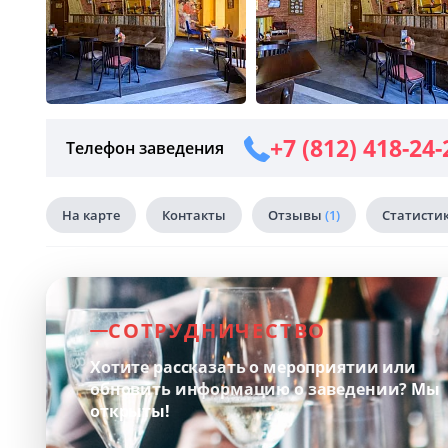
+7 (812) 418-24-
Телефон заведения
На карте
Контакты
Отзывы
(1)
Статисти
СОТРУДНИЧЕСТВО
Хотите рассказать о мероприятии или
обновить информацию о заведении?
Мы
открыты!