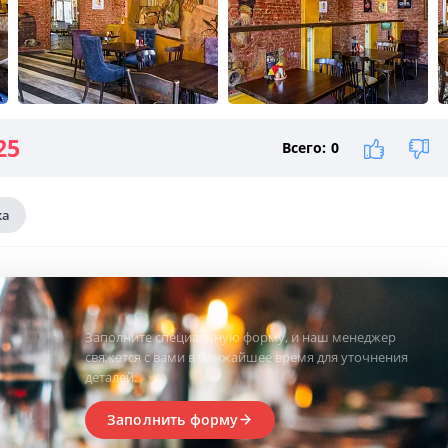
25
Всего:
0
ка
Заполните специальную форму, и наш менеджер
свяжется с вами в ближайшее время для уточнения
деталей.
Заполнить форму