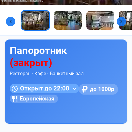
Фото предоставлены заведением
Папоротник
(закрыт)
Ресторан ·
Кафе
·
Банкетный зал
Открыт до 22:00
до 1000р
Европейская