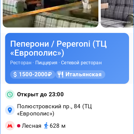
Фото предоставлены заведением
Пеперони / Peperoni (ТЦ
«Европолис»)
Ресторан ·
Пиццерия
·
Сетевой ресторан
1500-2000₽
Итальянская
Открыт до 23:00
Полюстровский пр., 84 (ТЦ
«Европолис»)
Лесная
628 м