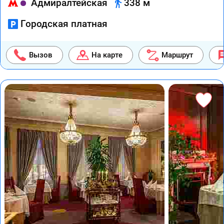
Адмиралтейская
338 м
Городская платная
Вызов
На карте
Маршрут