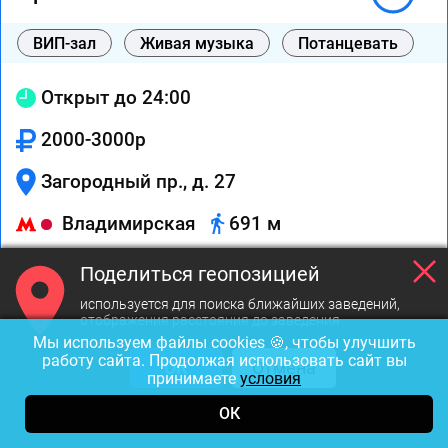
ВИП-зал
Живая музыка
Потанцевать
Открыт до 24:00
2000-3000р
Загородный пр., д. 27
Владимирская
691 м
Городская платная
Поделиться геопозицией
используется для поиска ближайших заведений,
отображения расстояния до заведения
Вызов
На карте
Маршрут
Мы используем файлы cookies 🍪, чтобы улучшить
работу сайта. Продолжая использовать сайт вы
ОК
Отмена
принимаете
условия
ОК