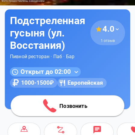
Фото предоставлены заведением
Подстреленная
4.0
гусыня (ул.
1 отзыв
Восстания)
Пивной ресторан
·
Паб
·
Бар
Открыт до 02:00
1000-1500₽
Европейская
Позвонить