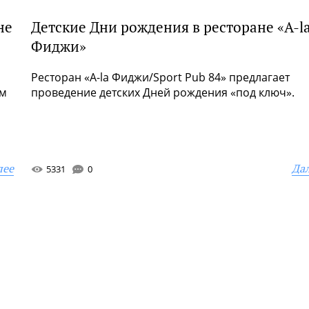
не
Детские Дни рождения в ресторане «А-l
Фиджи»
Ресторан «А-la Фиджи/Sport Pub 84» предлагает
ым
проведение детских Дней рождения «под ключ».
лее
Да
5331
0