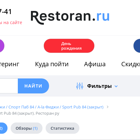
7-41
 на сайте
🎂
День
рождения
теринг
Куда пойти
Афиша
Скидк
Фильтры
и / Спорт Паб 84 / A-la Фиджи / Sport Pub 84 (закрыт)
t Pub 84 (закрыт). Ресторан ру
2)
Обзоры
(1)
Статистика