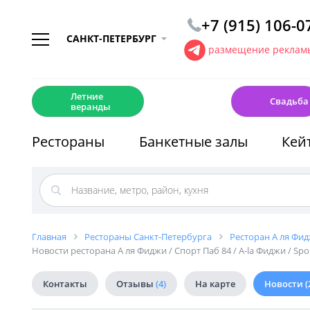
+7 (915) 106-0
САНКТ-ПЕТЕРБУРГ
размещение рекламы
☀️
💍
Летние
Свадьба
веранды
Рестораны
Банкетные залы
Кей
Главная
Рестораны Санкт-Петербурга
Ресторан А ля Фидж
Новости ресторана А ля Фиджи / Спорт Паб 84 / A-la Фиджи / Spor
Контакты
Отзывы
(4)
На карте
Новости
(