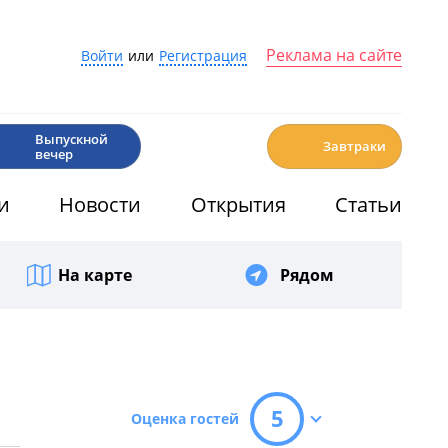
Реклама на сайте
Войти
или
Регистрация
🎉
☕️
Выпускной
Завтраки
вечер
и
Новости
Открытия
Статьи
На карте
Рядом
5
Оценка гостей