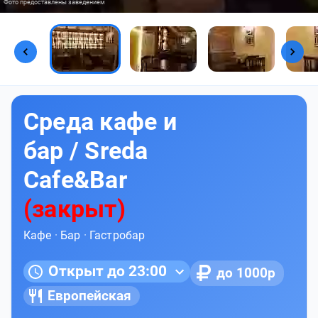
Фото предоставлены заведением
Среда кафе и
бар / Sreda
Cafe&Bar
(закрыт)
Кафе
·
Бар
·
Гастробар
Открыт до 23:00
до 1000р
Европейская