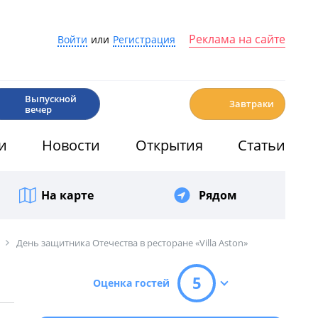
Реклама на сайте
Войти
или
Регистрация
🎉
☕️
Выпускной
Завтраки
вечер
и
Новости
Открытия
Статьи
На карте
Рядом
День защитника Отечества в ресторане «Villa Aston»
5
Оценка гостей