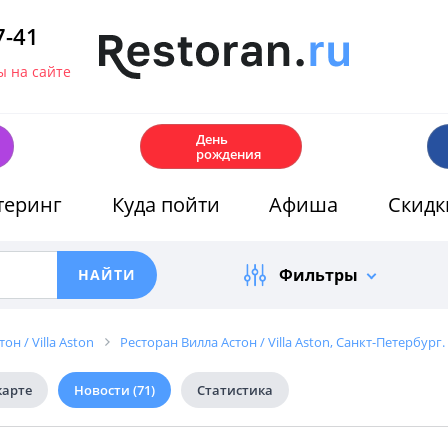
7-41
 на сайте
🎂
День
рождения
теринг
Куда пойти
Афиша
Скидк
Фильтры
он / Villa Aston
Ресторан Вилла Астон / Villa Aston, Санкт-Петербург.
карте
Новости
(71)
Статистика