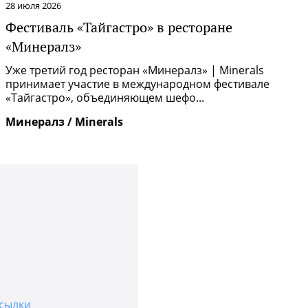
28 июля 2026
2
Фестиваль «Тайгастро» в ресторане
О
«Минералз»
Р
п
Уже третий год ресторан «Минералз» | Minerals
и
принимает участие в международном фестивале
«Тайгастро», объединяющем шефо...
И
Минералз / Minerals
сылки