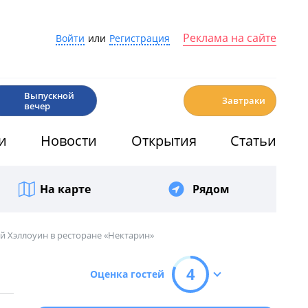
Реклама на сайте
Войти
или
Регистрация
🎉
☕️
Выпускной
Завтраки
вечер
и
Новости
Открытия
Статьи
На карте
Рядом
й Хэллоуин в ресторане «Нектарин»
4
Оценка гостей