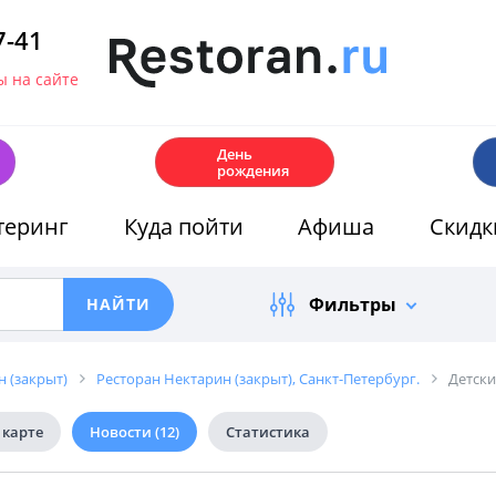
7-41
 на сайте
🎂
День
рождения
теринг
Куда пойти
Афиша
Скидк
Фильтры
 (закрыт)
Ресторан Нектарин (закрыт), Санкт-Петербург.
Детски
 карте
Новости
(12)
Статистика