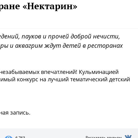
ране «Нектарин»
ений, пауков и прочей доброй нечисти,
гры и аквагрим ждут детей в ресторанах
 незабываемых впечатлений! Кульминацией
бимый конкурс на лучший тематический детский
ная запись.
6 763
Рассказать друзьям