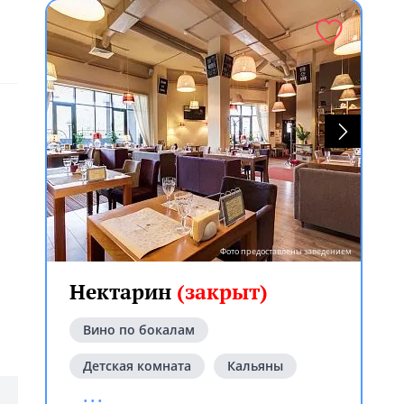
Фото предоставлены заведением
Нектарин
(закрыт)
Вино по бокалам
Детская комната
Кальяны
...