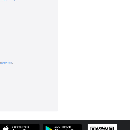
лашения
.