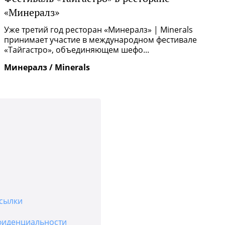
«Минералз»
Р
п
Уже третий год ресторан «Минералз» | Minerals
и
принимает участие в международном фестивале
«Тайгастро», объединяющем шефо...
И
Минералз / Minerals
сылки
фиденциальности