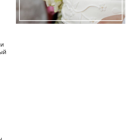
ми
ный
ем
ы