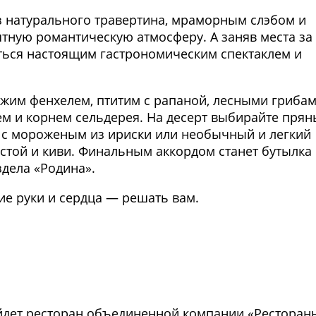
з натурального травертина, мраморным слэбом и
ятную романтическую атмосферу. А заняв места за
диться настоящим гастрономическим спектаклем и
ежим фенхелем, птитим с рапаной, лесными гриба
ем и корнем сельдерея. На десерт выбирайте пря
г с мороженым из ириски или необычный и легкий
устой и киви. Финальным аккордом станет бутылка
здела «Родина».
е руки и сердца — решать вам.
Фото предоставлены заведени
йдет ресторан объединенной компании «Ресторан