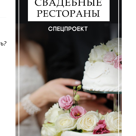
ь?
ем