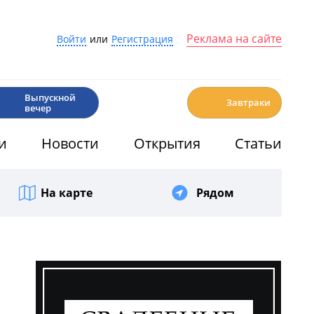
Реклама на сайте
Войти
или
Регистрация
🎉
☕️
Выпускной
Завтраки
вечер
и
Новости
Открытия
Статьи
На карте
Рядом