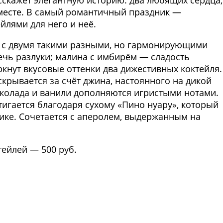
сскажет элегантную историю: два любящих сердца,
вместе. В самый романтичный праздник —
ейлями для него и неё.
 с двумя такими разными, но гармонирующими
ечь разлуки; малина с имбирём — сладость
кнут вкусовые оттенки два дижестивных коктейля.
крывается за счёт джина, настоянного на дикой
околада и ванили дополняются игристыми нотами.
игается благодаря сухому «Пино нуару», который
нике. Сочетается с аперолем, выдержанным на
тейлей — 500 руб.
Фото предоставлены заведени