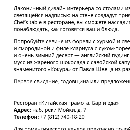
Лаконичный дизайн интерьера со столами и
светящейся надписью на стене создадут при
Chef’s table в ресторане, вы сможете насла
понаблюдать, как готовятся ваши блюда.
Попробуйте севиче из форели с хурмой и св
и смородиной и филе клариуса с луком-поре
и очень зимний десерт — английский пудин
мусс из жареного шоколада с савойской кап
знаменитого «Кокура» от Павла Швеца из ра
Первое свидание, годовщина или предложени
1
/2
Ресторан «Китайская грамота. Бар и еда»
Адрес:
наб. реки Мойки, д. 7
Телефон:
+7 (812) 740-18-20
Для романтического вечера прекрасно подо