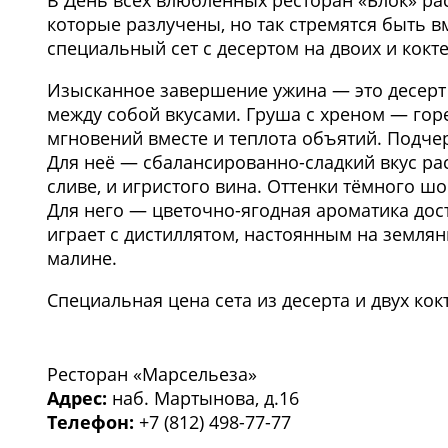
В День всех влюбленных ресторан «Блок» ра
которые разлучены, но так стремятся быть 
специальный сет с десертом на двоих и кокт
Изысканное завершение ужина — это десерт
между собой вкусами. Груша с хреном — гор
мгновений вместе и теплота объятий. Подчер
Для неё — сбалансированно-сладкий вкус рас
сливе, и игристого вина. Оттенки тёмного ш
Для него — цветочно-ягодная ароматика дост
играет с дистиллятом, настоянным на земля
малине.
Специальная цена сета из десерта и двух кок
1
/3
Ресторан «Марсельеза»
Адрес:
наб. Мартынова, д.16
Телефон:
+7 (812) 498-77-77