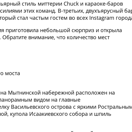
льярный стиль миттерии Chuck и караоке-баров
силиями этих команд. В-третьих, двухъярусный ба
орый стал частым гостем во всех Instagram город
ния приготовила небольшой сюрприз и открыла
 Обратите внимание, что количество мест
Фото предоставлены заведени
о моста
 на Мытнинской набережной расположен на
 панорамным видом на главные
елку Васильевского острова с яркими Ростральны
ой, купола Исаакиевского собора и шпиль