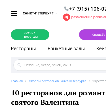
+7 (915) 106-0
САНКТ-ПЕТЕРБУРГ
размещение рекламы
☀️
💍
Летние
Свадьба
веранды
Рестораны
Банкетные залы
Кей
Главная
Обзоры ресторанов Санкт-Петербурга
10 ресто
10 ресторанов для романт
святого Валентина