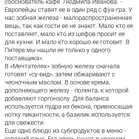
сооснователь кафе Людмила Иванова. -
Европейцы ставят ее в один ряд с фуа-гра. У
нас зобная железа - малораспространенная
вещь, так как гости ее не знают. Мало кто ее
поставляет, мало кто из шефов просит ее
для кухни. И мало кто хорошо ее готовит. В
Питере мы нашли ее только у одного
поставщика».
В «Мечтателях» зобную железу сначала
готовят «су-вид», затем обжаривают с
чесночным маслом. В основе крема,
дополняющего железу - полента, к которой
добавляют горгонзолу. Для баланса
используется пудра из бекона, привносящая
нотку пикантности, а базилик используется
для свежести.
Еще одно блюдо из субпродуктов в меню -
говяжий язык. Его здесь тушат в красном