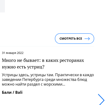
СМОТРЕТЬ ВСЕ
31 января 2022
1
Много не бывает: в каких ресторанах
Р
нужно есть устриц?
р
Устрицы здесь, устрицы там. Практически в каждом
Б
заведении Петербурга среди множества блюд
д
можно найти раздел с морскими...
э
Бали / Bali
Ч