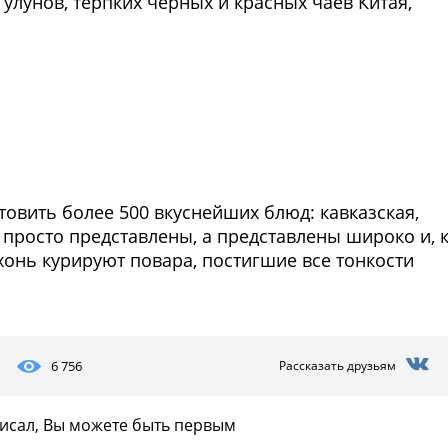
улунов, терпких черных и красных чаев Китая,
отовить более 500 вкуснейших блюд: кавказская,
е просто представлены, а представлены широко и, 
ухонь курируют повара, постигшие все тонкости
6 756
Рассказать друзьям
писал, Вы можете быть первым