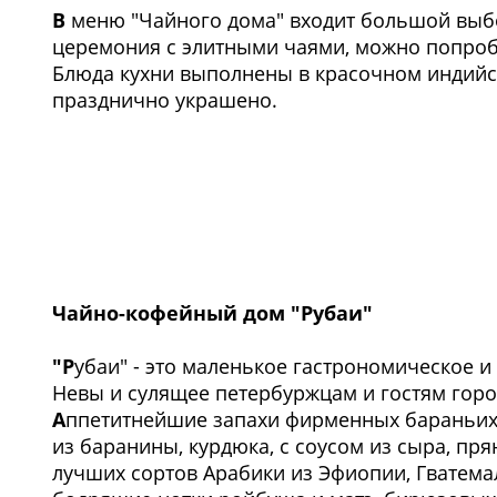
В
меню "Чайного дома" входит большой выбор
церемония с элитными чаями, можно попроб
Блюда кухни выполнены в красочном индийск
празднично украшено.
Чайно-кофейный дом "Рубаи"
"Р
убаи" - это маленькое гастрономическое и
Невы и сулящее петербуржцам и гостям горо
А
ппетитнейшие запахи фирменных бараньих к
из баранины, курдюка, с соусом из сыра, п
лучших сортов Арабики из Эфиопии, Гватемал