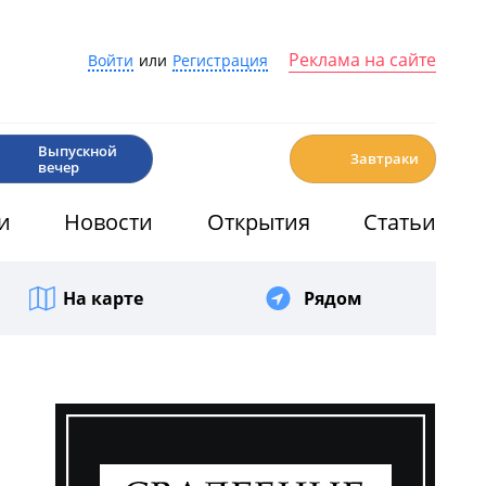
Реклама на сайте
Войти
или
Регистрация
🎉
☕️
Выпускной
Завтраки
вечер
и
Новости
Открытия
Статьи
На карте
Рядом