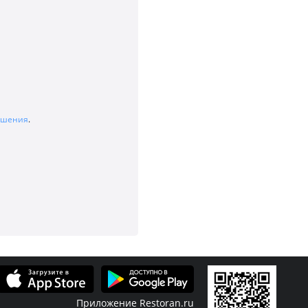
лашения
.
Приложение Restoran.ru