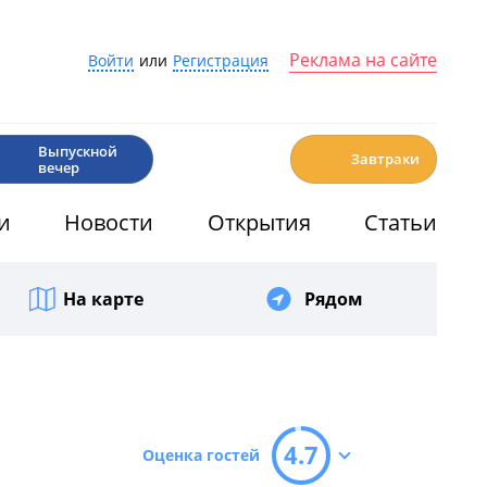
Реклама на сайте
Войти
или
Регистрация
🎉
☕️
Выпускной
Завтраки
вечер
и
Новости
Открытия
Статьи
На карте
Рядом
4.7
Оценка гостей