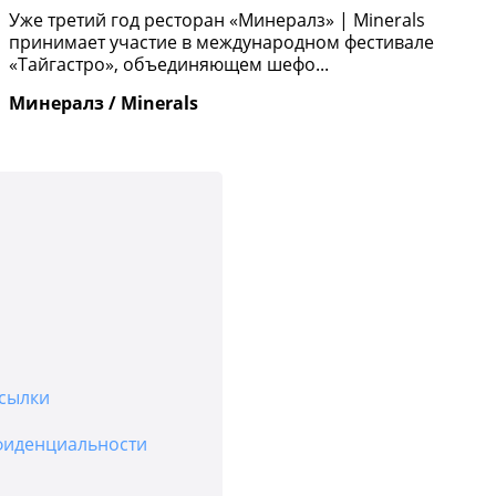
п
Уже третий год ресторан «Минералз» | Minerals
и
принимает участие в международном фестивале
«Тайгастро», объединяющем шефо...
И
Минералз / Minerals
сылки
фиденциальности