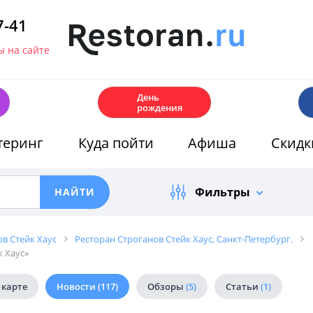
7-41
 на сайте
🎂
День
рождения
теринг
Куда пойти
Афиша
Скидк
Фильтры
в Стейк Хаус
Ресторан Строганов Стейк Хаус, Санкт-Петербург.
к Хаус»
 карте
Новости
(117)
Обзоры
(5)
Статьи
(1)