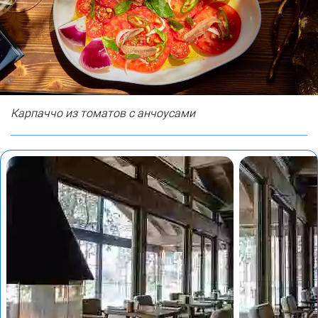
Карпаччо из томатов с анчоусами