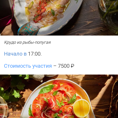
Крудо из рыбы-попугая
Начало в
17:00.
Стоимость участия
– 7500 ₽