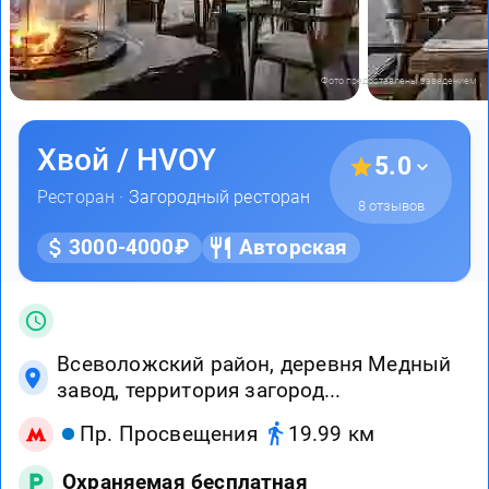
Фото предоставлены заведением
Хвой / HVOY
5.0
Ресторан ·
Загородный ресторан
8 отзывов
3000-4000₽
Авторская
Всеволожский район, деревня Медный
завод, территория загород...
Пр. Просвещения
19.99 км
Охраняемая бесплатная