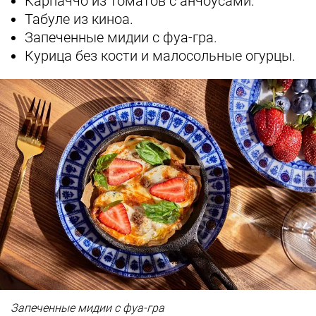
Карпаччо из томатов с анчоусами.
Табуле из киноа.
Запеченные мидии с фуа-гра.
Курица без кости и малосольные огурцы.
Запеченные мидии с фуа-гра