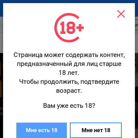
Новости ресторанов
Открытия
Стать
Новости
Хвой / HVOY
Страница может содержать контент,
2 413
предназначенный для лиц старше
18 лет.
Чтобы продолжить, подтвердите
возраст.
Вам уже есть 18?
Гастрономический лагерь Chef’s Camp
2025 в We Lodge
Мне есть 18
Мне нет 18
28 августа · Новости
Редакция Ресторан.ру