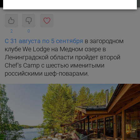
2
0
С 31 августа по 5 сентября
в загородном
клубе We Lodge на Медном озере в
Ленинградской области пройдет второй
Chef’s Camp с шестью именитыми
российскими шеф-поварами.